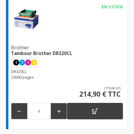
EN STOCK
Brother
Tambour Brother DR320CL
1
1
1
1
DR320CL
25000 pages
(179,08 HT)
214,90 € TTC

