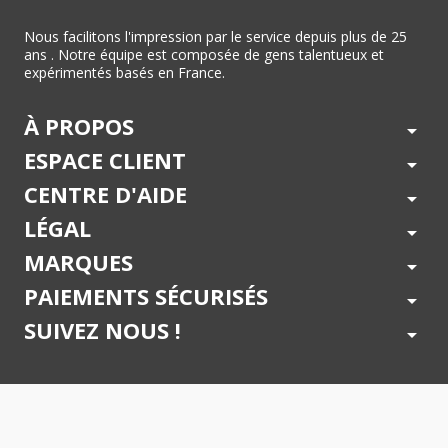
Nous facilitons l'impression par le service depuis plus de 25
ans . Notre équipe est composée de gens talentueux et
expérimentés basés en France.
À PROPOS
arrow_drop_down
ESPACE CLIENT
arrow_drop_down
CENTRE D'AIDE
arrow_drop_down
LÉGAL
arrow_drop_down
MARQUES
arrow_drop_down
PAIEMENTS SÉCURISÉS
arrow_drop_down
SUIVEZ NOUS !
arrow_drop_down
© 2026 - Toner Services