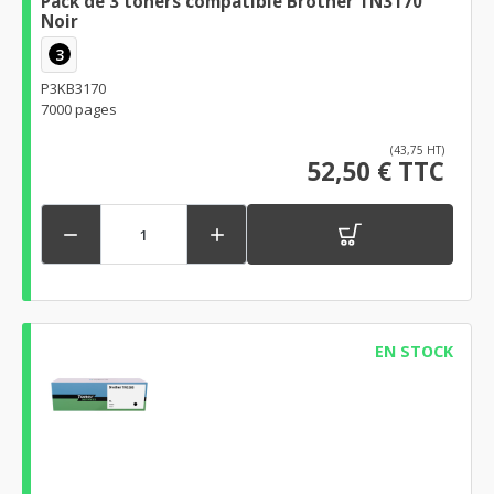
Pack de 3 toners compatible Brother TN3170
Noir
3
P3KB3170
7000 pages
(43,75 HT)
52,50 € TTC


EN STOCK