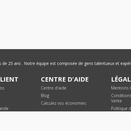
plus de 25 ans . Notre équipe est composée de gens talentueux et exp
CLIENT
CENTRE D'AIDE
LÉGAL
vos
Centre d'aide
Mentions l
Blog
Condition
Vente
Calculez vos économies
ande
Politique 
des donn
personnel
Plan du si