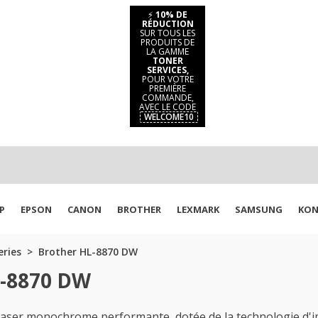
⚡
10% DE
RÉDUCTION
SUR TOUS LES
PRODUITS DE
LA GAMME
TONER
SERVICES,
POUR VOTRE
PREMIÈRE
COMMANDE,
AVEC LE CODE
WELCOME10
P
EPSON
CANON
BROTHER
LEXMARK
SAMSUNG
KON
eries
Brother HL-8870 DW
L-8870 DW
aser monochrome performante, dotée de la technologie d'im