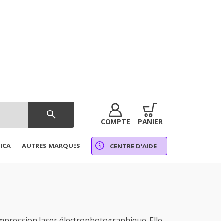
search
COMPTE
PANIER
ICA
AUTRES MARQUES
CENTRE D'AIDE
pression laser électrophotographique. Elle