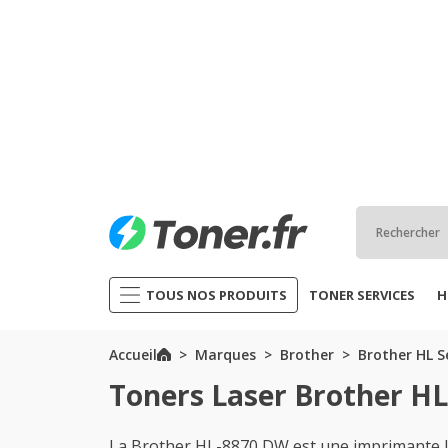
TOUS NOS PRODUITS
TONER SERVICES
H
Accueil
Marques
Brother
Brother HL S
Toners Laser Brother H
La Brother HL-8870 DW est une imprimante l