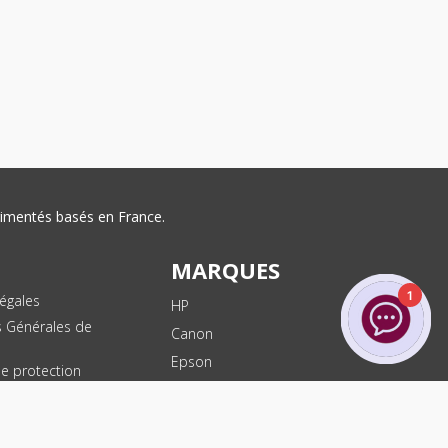
érimentés basés en France.
MARQUES
1
égales
HP
s Générales de
Canon
Epson
de protection
ées
Brother
les
Dell
te