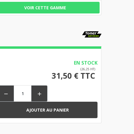
VOIR CETTE GAMME
EN STOCK
(26,25 HT)
31,50 € TTC


AJOUTER AU PANIER