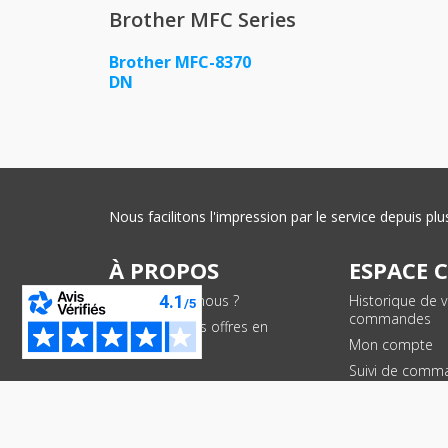
Brother MFC Series
Brother MFC-8370
DN
Nous facilitons l'impression par le service depuis 
À PROPOS
ESPACE 
Qui sommes-nous ?
Historique de 
commandes
Conditions des offres en
cours
Mon compte
Suivi de comm