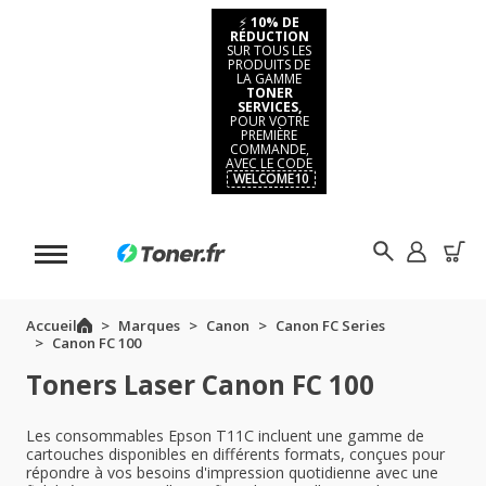
⚡
10% DE
RÉDUCTION
SUR TOUS LES
PRODUITS DE
LA GAMME
TONER
SERVICES,
POUR VOTRE
PREMIÈRE
COMMANDE,
AVEC LE CODE
WELCOME10
Accueil
Marques
Canon
Canon FC Series
Canon FC 100
Toners Laser Canon FC 100
Les consommables Epson T11C incluent une gamme de
cartouches disponibles en différents formats, conçues pour
répondre à vos besoins d'impression quotidienne avec une