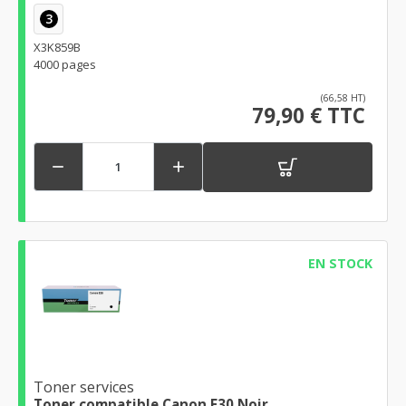
3
X3K859B
4000 pages
(66,58 HT)
79,90 € TTC


EN STOCK
Toner services
Toner compatible Canon E30 Noir