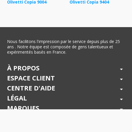
Olivetti Copia 9004
Olivetti Copia 9404
Nous facilitons l'impression par le service depuis plus de 25
ans . Notre équipe est composée de gens talentueux et
expérimentés basés en France.
À PROPOS
arrow_drop_down
ESPACE CLIENT
arrow_drop_down
CENTRE D'AIDE
arrow_drop_down
LÉGAL
arrow_drop_down
MARQUES
arrow_drop_down
PAIEMENTS SÉCURISÉS
arrow_drop_down
SUIVEZ NOUS !
arrow_drop_down