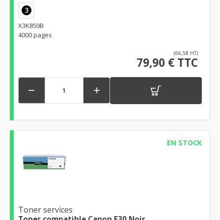
3
X3K859B
4000 pages
(66,58 HT)
79,90 € TTC


EN STOCK
Toner services
Toner compatible Canon E30 Noir