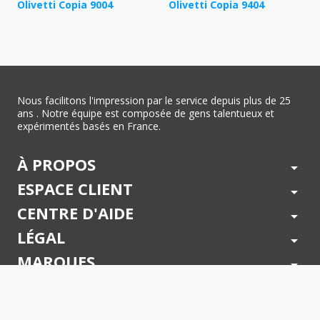
Olivetti Copia 9004
Olivetti Copia 9404
Nous facilitons l'impression par le service depuis plus de 25
ans . Notre équipe est composée de gens talentueux et
expérimentés basés en France.
À PROPOS
arrow_drop_down
ESPACE CLIENT
arrow_drop_down
CENTRE D'AIDE
arrow_drop_down
LÉGAL
arrow_drop_down
MARQUES
arrow_drop_down
PAIEMENTS SÉCURISÉS
arrow_drop_down
SUIVEZ NOUS !
arrow_drop_down