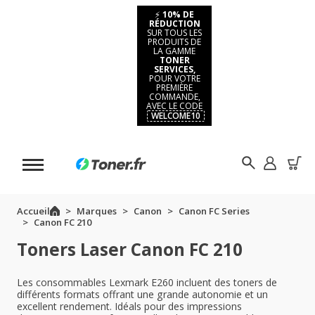
⚡
10% DE
RÉDUCTION
SUR TOUS LES
PRODUITS DE
LA GAMME
TONER
SERVICES,
POUR VOTRE
PREMIÈRE
COMMANDE,
AVEC LE CODE
WELCOME10
Accueil
Marques
Canon
Canon FC Series
Canon FC 210
Toners Laser Canon FC 210
Les consommables Lexmark E260 incluent des toners de
différents formats offrant une grande autonomie et un
excellent rendement. Idéals pour des impressions