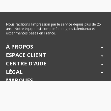
Nous facilitons l'impression par le service depuis plus de 25
ans . Notre équipe est composée de gens talentueux et
expérimentés basés en France.
À PROPOS
arrow_drop_down
ESPACE CLIENT
arrow_drop_down
CENTRE D'AIDE
arrow_drop_down
LÉGAL
arrow_drop_down
MARQUES
arrow_drop_down
PAIEMENTS SÉCURISÉS
arrow_drop_down
SUIVEZ NOUS !
arrow_drop_down