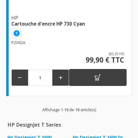
HP
Cartouche d'encre HP 730 Cyan
1
P2V62A
(83,25 HT)
99,90 € TTC


Affichage 1-18 de 18 article(s)
HP DesignJet T Series
Hp Designjet T 1600
Hp Designjet T 1600 Dr