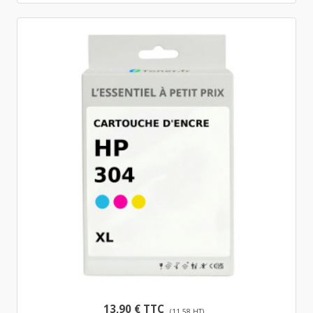
13,90 € TTC
(11,58 HT)