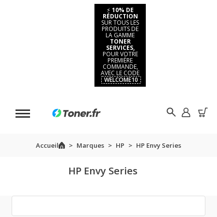
⚡
10% DE
RÉDUCTION
SUR TOUS LES
PRODUITS DE
LA GAMME
TONER
SERVICES,
POUR VOTRE
PREMIÈRE
COMMANDE,
AVEC LE CODE
WELCOME10
Accueil
Marques
HP
HP Envy Series
HP Envy Series