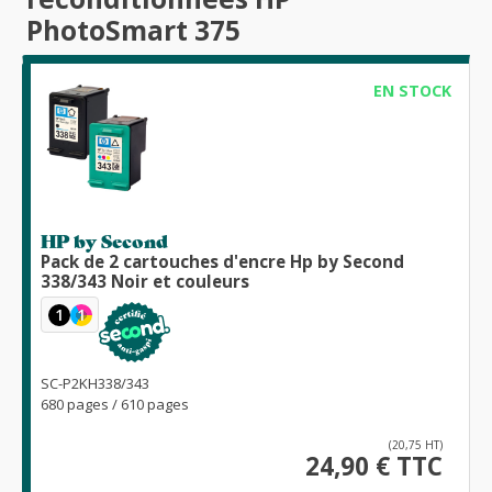
PhotoSmart 375
EN STOCK
HP by Second
Pack de 2 cartouches d'encre Hp by Second
338/343 Noir et couleurs
1
1
SC-P2KH338/343
680 pages / 610 pages
(20,75 HT)
24,90 € TTC