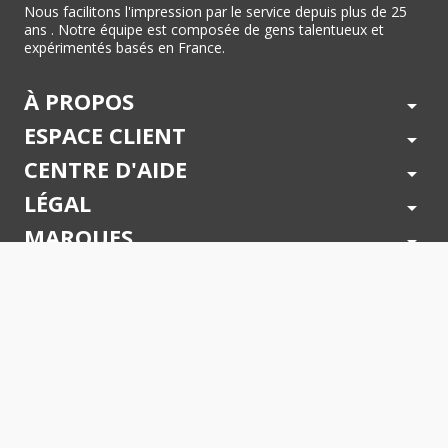
Nous facilitons l'impression par le service depuis plus de 25
ans . Notre équipe est composée de gens talentueux et
expérimentés basés en France.
À PROPOS
arrow_drop_down
ESPACE CLIENT
arrow_drop_down
CENTRE D'AIDE
arrow_drop_down
LÉGAL
arrow_drop_down
MARQUES
arrow_drop_down
PAIEMENTS SÉCURISÉS
arrow_drop_down
SUIVEZ NOUS !
arrow_drop_down
© 2026 - Toner Services