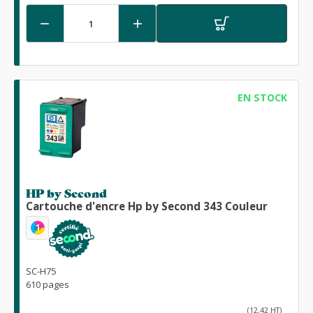


EN STOCK
HP by Second
Cartouche d'encre Hp by Second 343 Couleur
1
SC-H75
610 pages
(12,42 HT)