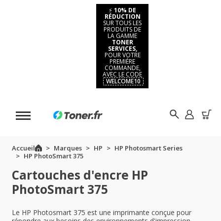
⚡
10% DE
RÉDUCTION
SUR TOUS LES
PRODUITS DE
LA GAMME
TONER
SERVICES,
POUR VOTRE
PREMIÈRE
COMMANDE,
AVEC LE CODE
WELCOME10
Accueil
Marques
HP
HP Photosmart Series
HP PhotoSmart 375
Cartouches d'encre HP
PhotoSmart 375
Le HP Photosmart 375 est une imprimante conçue pour
répondre aux besoins des environnements d'impression