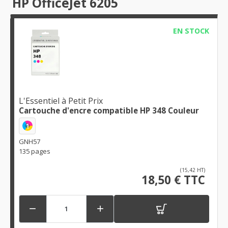
HP OfficeJet 6205
EN STOCK
L'Essentiel à Petit Prix
Cartouche d'encre compatible HP 348 Couleur
1
GNH57
135 pages
(15,42 HT)
18,50 € TTC

