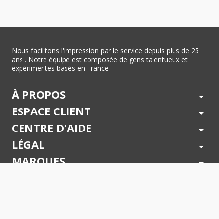
Nous facilitons l'impression par le service depuis plus de 25
ans . Notre équipe est composée de gens talentueux et
expérimentés basés en France.
À PROPOS
arrow_drop_down
ESPACE CLIENT
arrow_drop_down
CENTRE D'AIDE
arrow_drop_down
LÉGAL
arrow_drop_down
MARQUES
arrow_drop_down
PAIEMENTS SÉCURISÉS
arrow_drop_down
SUIVEZ NOUS !
arrow_drop_down