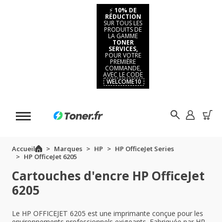
⚡
10% DE
RÉDUCTION
SUR TOUS LES
PRODUITS DE
LA GAMME
TONER
SERVICES,
POUR VOTRE
PREMIÈRE
COMMANDE,
AVEC LE CODE
WELCOME10
Accueil
Marques
HP
HP OfficeJet Series
HP OfficeJet 6205
Cartouches d'encre HP OfficeJet
6205
Le HP OFFICEJET 6205 est une imprimante conçue pour les
environnements professionnels exigeants. Fabriquée par HP,