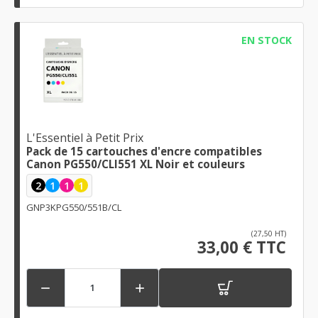
EN STOCK
L'Essentiel à Petit Prix
Pack de 15 cartouches d'encre compatibles
Canon PG550/CLI551 XL Noir et couleurs
2
1
1
1
GNP3KPG550/551B/CL
(27,50 HT)
33,00 € TTC

