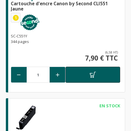
Cartouche d'encre Canon by Second CLI551
Jaune
1
SC-C551Y
344 pages
(6,58 HT)
7,90 € TTC


EN STOCK