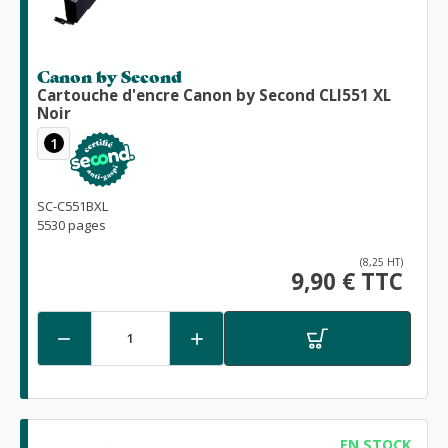
Canon by Second
Cartouche d'encre Canon by Second CLI551 XL
Noir
1
SC-C551BXL
5530 pages
(8,25 HT)
9,90 € TTC


EN STOCK