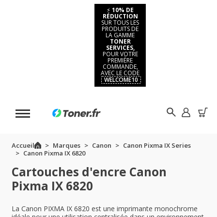
⚡
10% DE
RÉDUCTION
SUR TOUS LES
PRODUITS DE
LA GAMME
TONER
SERVICES,
POUR VOTRE
PREMIÈRE
COMMANDE,
AVEC LE CODE
WELCOME10
Accueil
Marques
Canon
Canon Pixma IX Series
Canon Pixma IX 6820
Cartouches d'encre Canon
Pixma IX 6820
La Canon PIXMA IX 6820 est une imprimante monochrome
idéale pour une utilisation centralisée dans un environnement