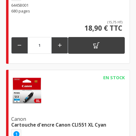
6445B001
680 pages
(15,75 HT)
18,90 € TTC


EN STOCK
Canon
Cartouche d'encre Canon CLI551 XL Cyan
1