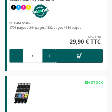
1
1
1
1
SC-P4KC551B/CL
1795 pages / 344 pages / 332 pages / 319 pages
(24,92 HT)
29,90 € TTC


EN STOCK