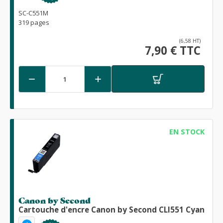
SC-C551M
319 pages
(6,58 HT)
7,90 € TTC


EN STOCK
Canon by Second
Cartouche d'encre Canon by Second CLI551 Cyan