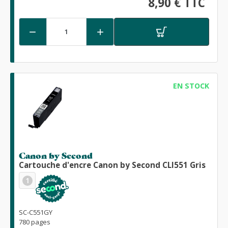
8,90 € TTC


EN STOCK
Canon by Second
Cartouche d'encre Canon by Second CLI551 Gris
1
SC-C551GY
780 pages