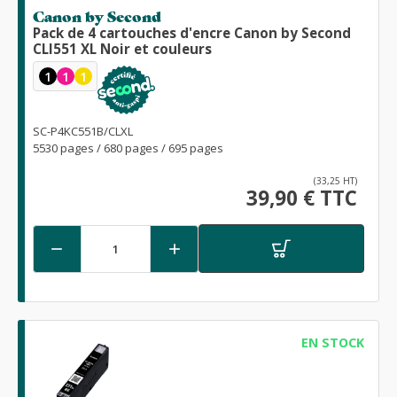
Canon by Second
Pack de 4 cartouches d'encre Canon by Second
CLI551 XL Noir et couleurs
1
1
1
SC-P4KC551B/CLXL
5530 pages / 680 pages / 695 pages
(33,25 HT)
39,90 € TTC


EN STOCK