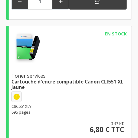


EN STOCK
Toner services
Cartouche d'encre compatible Canon CLI551 XL
Jaune
1
C8C551XLY
695 pages
(5,67 HT)
6,80 € TTC