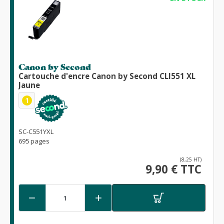
Canon by Second
Cartouche d'encre Canon by Second CLI551 XL
Jaune
1
SC-C551YXL
695 pages
(8,25 HT)
9,90 € TTC

