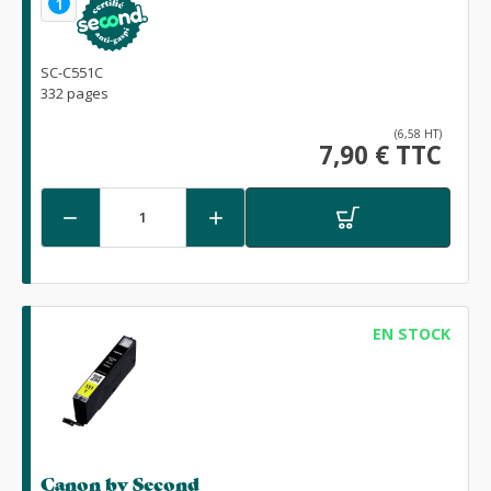
1
SC-C551C
332 pages
(6,58 HT)
7,90 € TTC


EN STOCK
Canon by Second