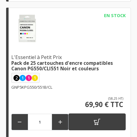
EN STOCK
L'Essentiel à Petit Prix
Pack de 25 cartouches d'encre compatibles
Canon PG550/CLI551 Noir et couleurs
2
1
1
1
GNP5KPG550/551B/CL
(58,25 HT)
69,90 € TTC

