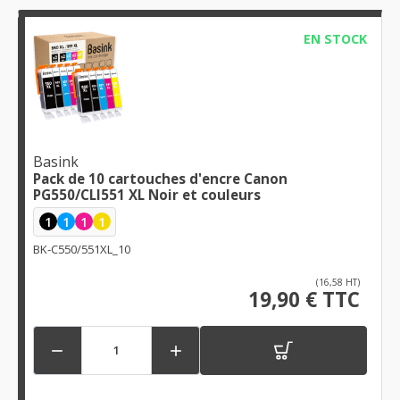
EN STOCK
Basink
Pack de 10 cartouches d'encre Canon
PG550/CLI551 XL Noir et couleurs
1
1
1
1
BK-C550/551XL_10
(16,58 HT)
19,90 € TTC

