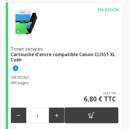
EN STOCK
Toner services
Cartouche d'encre compatible Canon CLI551 XL
Cyan
1
C8C551XLC
695 pages
(5,67 HT)
6,80 € TTC

