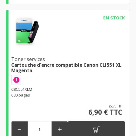
EN STOCK
Toner services
Cartouche d'encre compatible Canon CLI551 XL
Magenta
1
C8C551XLM
680 pages
(5,75 HT)
6,90 € TTC

