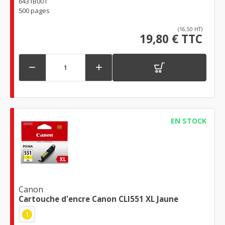
6431B001
500 pages
(16,50 HT)
19,80 € TTC


EN STOCK
Canon
Cartouche d'encre Canon CLI551 XL Jaune
1