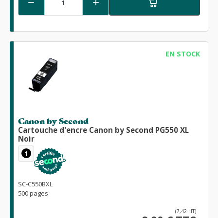


EN STOCK
Canon by Second
Cartouche d'encre Canon by Second PG550 XL
Noir
1
SC-C550BXL
500 pages
(7,42 HT)