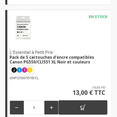
EN STOCK
L'Essentiel à Petit Prix
Pack de 5 cartouches d'encre compatibles
Canon PG550/CLI551 XL Noir et couleurs
2
1
1
1
GNPG550/551B/CL
(10,83 HT)
13,00 € TTC

