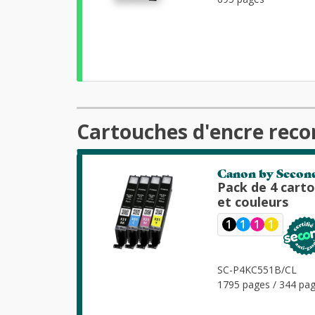
Cartouches d'encre rec
Canon by Secon
Pack de 4 cart
et couleurs
1
1
1
1
SC-P4KC551B/CL
1795 pages / 344 pag