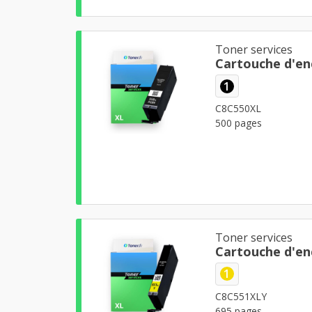
Toner services
Cartouche d'en
1
C8C550XL
500 pages
Toner services
Cartouche d'en
1
C8C551XLY
695 pages