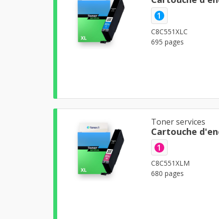
1
C8C551XLC
695 pages
Toner services
Cartouche d'en
1
C8C551XLM
680 pages