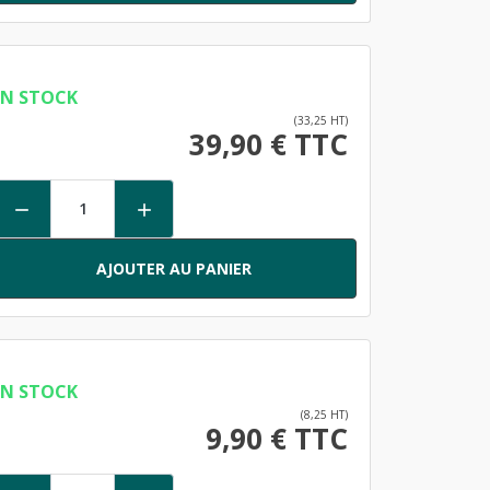
EN STOCK
(33,25 HT)
39,90 € TTC


AJOUTER AU PANIER
EN STOCK
(8,25 HT)
9,90 € TTC