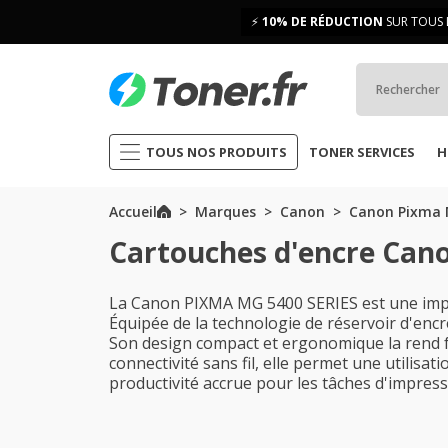
⚡
10% DE RÉDUCTION
SUR TOUS 
TOUS NOS PRODUITS
TONER SERVICES
H
Accueil
Marques
Canon
Canon Pixma 
Cartouches d'encre Can
La Canon PIXMA MG 5400 SERIES est une impri
Équipée de la technologie de réservoir d'encre
Son design compact et ergonomique la rend fa
connectivité sans fil, elle permet une utilis
productivité accrue pour les tâches d'impress