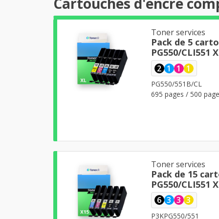
Cartouches d'encre com
Toner services
Pack de 5 cart
PG550/CLI551 X
2
1
1
1
PG550/551B/CL
695 pages / 500 page
Toner services
Pack de 15 car
PG550/CLI551 X
6
3
3
3
P3KPG550/551