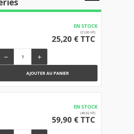
eries
EN STOCK
(21,00 HT)
25,20 € TTC


AJOUTER AU PANIER
EN STOCK
(49,92 HT)
59,90 € TTC