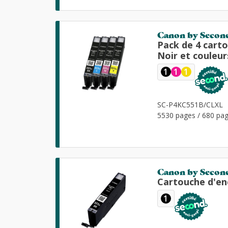
Canon by Secon
Pack de 4 cart
Noir et couleur
1
1
1
SC-P4KC551B/CLXL
5530 pages / 680 pag
Canon by Secon
Cartouche d'en
1