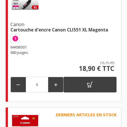
Canon
Cartouche d'encre Canon CLI551 XL Magenta
1
6445B001
680 pages
(15,75 HT)
18,90 € TTC


DERNIERS ARTICLES EN STOCK