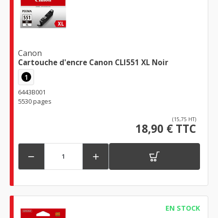
Canon
Cartouche d'encre Canon CLI551 XL Noir
1
6443B001
5530 pages
(15,75 HT)
18,90 € TTC


EN STOCK