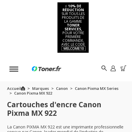
⚡
10% DE
RÉDUCTION
SUR TOUS LES
PRODUITS DE
LA GAMME
TONER
SERVICES,
POUR VOTRE
PREMIÈRE
COMMANDE,
AVEC LE CODE
WELCOME10
Accueil
Marques
Canon
Canon Pixma MX Series
Canon Pixma MX 922
Cartouches d'encre Canon
Pixma MX 922
La Canon PIXMA MX 922 est une imprimante professionnelle
conçue par Canon, leader mondial de l'industrie de