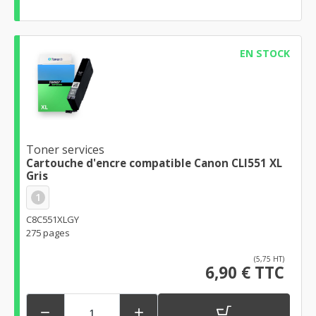
EN STOCK
Toner services
Cartouche d'encre compatible Canon CLI551 XL
Gris
1
C8C551XLGY
275 pages
(5,75 HT)
6,90 € TTC

