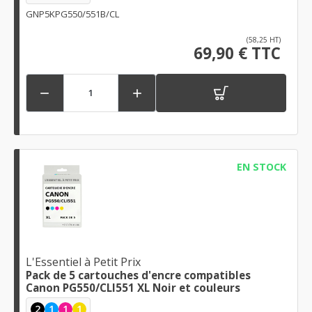
GNP5KPG550/551B/CL
(58,25 HT)
69,90 € TTC


EN STOCK
L'Essentiel à Petit Prix
Pack de 5 cartouches d'encre compatibles
Canon PG550/CLI551 XL Noir et couleurs
2
1
1
1