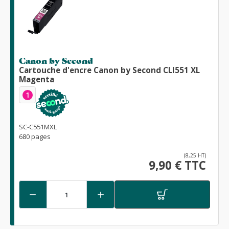
Canon by Second
Cartouche d'encre Canon by Second CLI551 XL
Magenta
1
SC-C551MXL
680 pages
(8,25 HT)
9,90 € TTC

