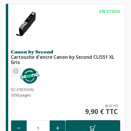
EN STOCK
Canon by Second
Cartouche d'encre Canon by Second CLI551 XL
Gris
1
SC-C551GYXL
3350 pages
(8,25 HT)
9,90 € TTC

