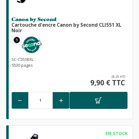
Canon by Second
Cartouche d'encre Canon by Second CLI551 XL
Noir
1
SC-C551BXL
5530 pages
(8,25 HT)
9,90 € TTC


EN STOCK