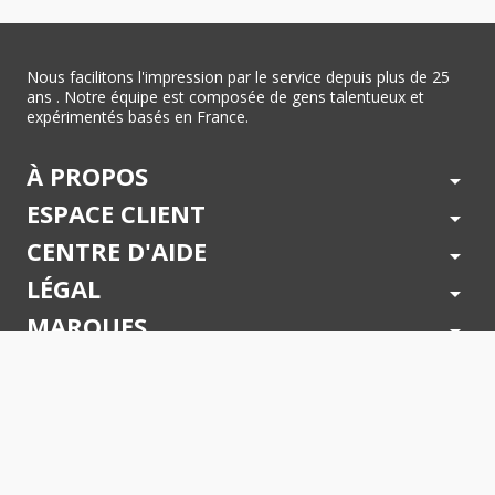
Nous facilitons l'impression par le service depuis plus de 25
ans . Notre équipe est composée de gens talentueux et
expérimentés basés en France.
À PROPOS
arrow_drop_down
ESPACE CLIENT
arrow_drop_down
CENTRE D'AIDE
arrow_drop_down
LÉGAL
arrow_drop_down
MARQUES
arrow_drop_down
PAIEMENTS SÉCURISÉS
arrow_drop_down
SUIVEZ NOUS !
arrow_drop_down