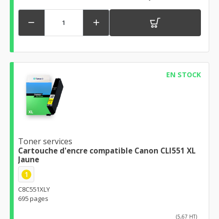


EN STOCK
Toner services
Cartouche d'encre compatible Canon CLI551 XL
Jaune
1
C8C551XLY
695 pages
(5,67 HT)