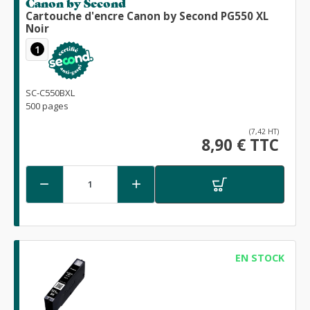
Canon by Second
Cartouche d'encre Canon by Second PG550 XL
Noir
1
SC-C550BXL
500 pages
(7,42 HT)
8,90 € TTC


EN STOCK