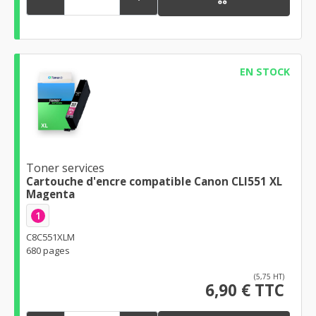
EN STOCK
Toner services
Cartouche d'encre compatible Canon CLI551 XL
Magenta
1
C8C551XLM
680 pages
(5,75 HT)
6,90 € TTC