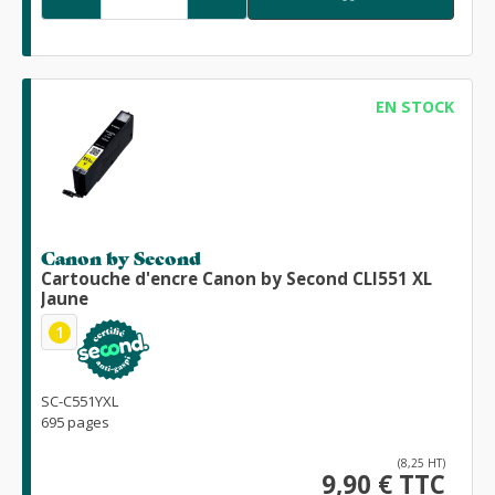
EN STOCK
Canon by Second
Cartouche d'encre Canon by Second CLI551 XL
Jaune
1
SC-C551YXL
695 pages
(8,25 HT)
9,90 € TTC