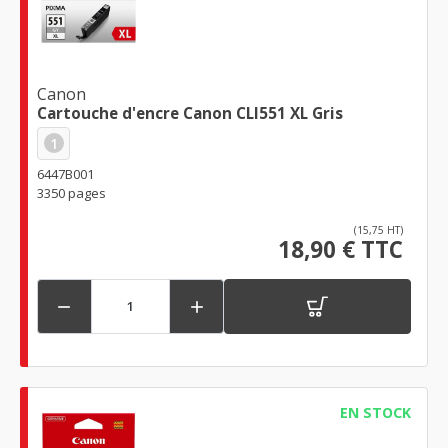
Canon
Cartouche d'encre Canon CLI551 XL Gris
1
6447B001
3350 pages
(15,75 HT)
18,90 € TTC


EN STOCK