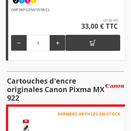
2
1
1
1
GNP3KPG550/551B/CL
(27,50 HT)
33,00 € TTC


Cartouches d'encre
originales Canon Pixma MX
922
DERNIERS ARTICLES EN STOCK