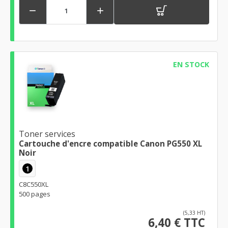


EN STOCK
Toner services
Cartouche d'encre compatible Canon PG550 XL
Noir
1
C8C550XL
500 pages
(5,33 HT)
6,40 € TTC