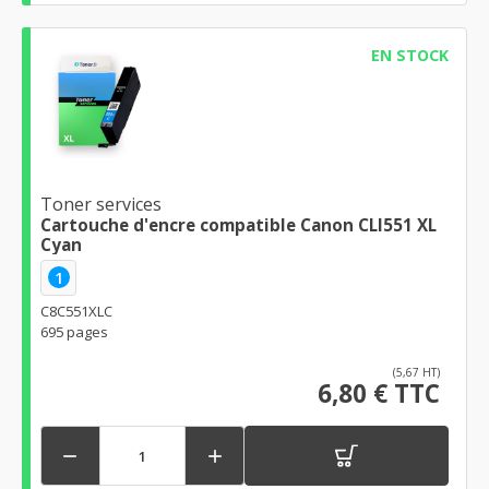
EN STOCK
Toner services
Cartouche d'encre compatible Canon CLI551 XL
Cyan
1
C8C551XLC
695 pages
(5,67 HT)
6,80 € TTC

