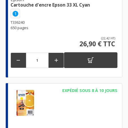
Cartouche d'encre Epson 33 XL Cyan
1
T336240
650 pages
(22,42 HT)
26,90 € TTC


EXPÉDIÉ SOUS 8 À 10 JOURS