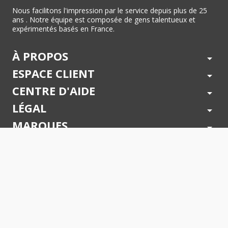
Nous facilitons l'impression par le service depuis plus de 25
ans . Notre équipe est composée de gens talentueux et
expérimentés basés en France.
À PROPOS
arrow_drop_down
ESPACE CLIENT
arrow_drop_down
CENTRE D'AIDE
arrow_drop_down
LÉGAL
arrow_drop_down
MARQUES
arrow_drop_down
PAIEMENTS SÉCURISÉS
arrow_drop_down
SUIVEZ NOUS !
arrow_drop_down
© 2026 - Toner Services