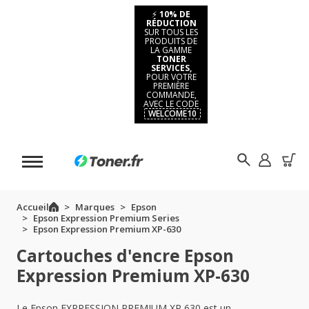
⚡
10% DE
RÉDUCTION
SUR TOUS LES
PRODUITS DE
LA GAMME
TONER
SERVICES,
POUR VOTRE
PREMIÈRE
COMMANDE,
AVEC LE CODE
WELCOME10
Accueil
Marques
Epson
Epson Expression Premium Series
Epson Expression Premium XP-630
Cartouches d'encre Epson
Expression Premium XP-630
Le Epson EXPRESSION PREMIUM XP 630 est un