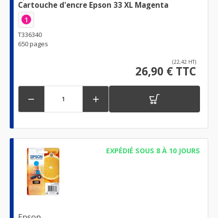
Cartouche d'encre Epson 33 XL Magenta
1
T336340
650 pages
(22,42 HT)
26,90 € TTC


EXPÉDIÉ SOUS 8 À 10 JOURS
Epson