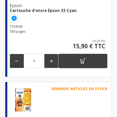
Epson
Cartouche d'encre Epson 33 Cyan
1
T334240
300 pages
(13,25 HT)
15,90 € TTC


DERNIERS ARTICLES EN STOCK