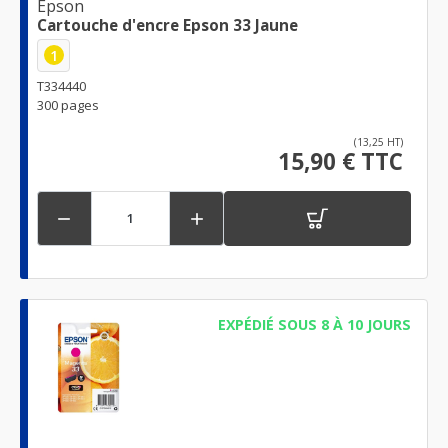
Epson
Cartouche d'encre Epson 33 Jaune
1
T334440
300 pages
(13,25 HT)
15,90 € TTC


EXPÉDIÉ SOUS 8 À 10 JOURS