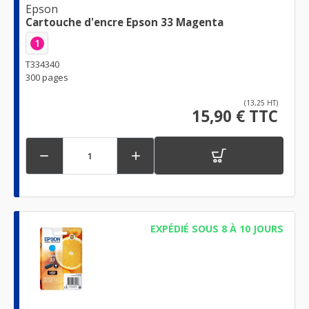
Epson
Cartouche d'encre Epson 33 Magenta
1
T334340
300 pages
(13,25 HT)
15,90 € TTC


EXPÉDIÉ SOUS 8 À 10 JOURS