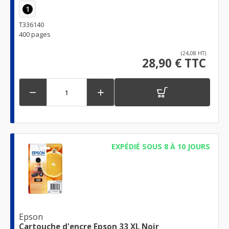
1
T336140
400 pages
(24,08 HT)
28,90 € TTC


EXPÉDIÉ SOUS 8 À 10 JOURS
Epson
Cartouche d'encre Epson 33 XL Noir