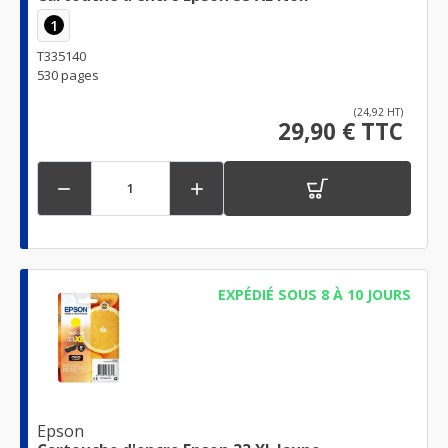
1
T335140
530 pages
(24,92 HT)
29,90 € TTC


EXPÉDIÉ SOUS 8 À 10 JOURS
Epson