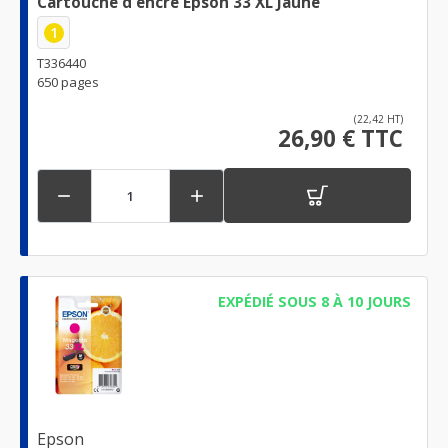
Cartouche d'encre Epson 33 XL Jaune
1
T336440
650 pages
(22,42 HT)
26,90 € TTC


EXPÉDIÉ SOUS 8 À 10 JOURS
Epson