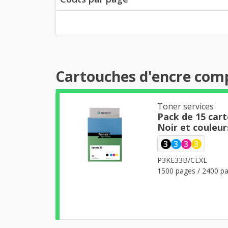
Cartouches d'encre comp
Toner services
Pack de 15 car
Noir et couleur
3
3
3
3
P3KE33B/CLXL
1500 pages / 2400 pa