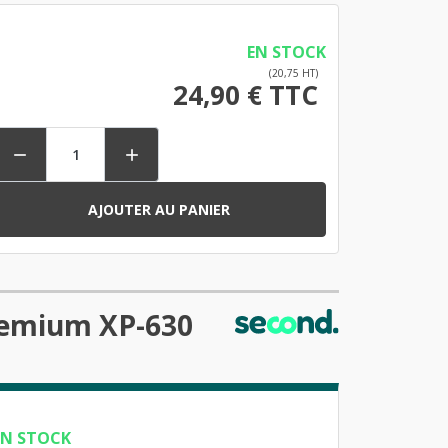
EN STOCK
(20,75 HT)
24,90 € TTC


AJOUTER AU PANIER
remium XP-630
EN STOCK