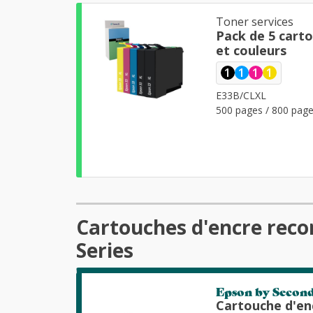
Toner services
Pack de 5 cart
et couleurs
1
1
1
1
E33B/CLXL
500 pages / 800 page
Cartouches d'encre rec
Series
Epson by Secon
Cartouche d'en