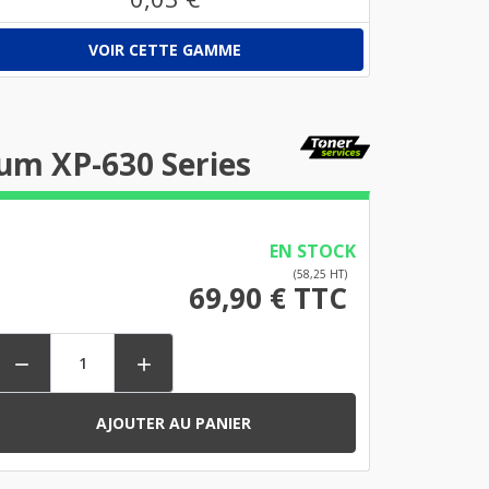
VOIR CETTE GAMME
um XP-630 Series
EN STOCK
(58,25 HT)
69,90 € TTC


AJOUTER AU PANIER