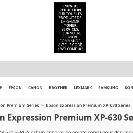
⚡
10% DE
RÉDUCTION
SUR TOUS LES
PRODUITS DE
LA GAMME
TONER
SERVICES,
POUR VOTRE
PREMIÈRE
COMMANDE,
AVEC LE CODE
WELCOME10
P
EPSON
CANON
BROTHER
LEXMARK
SAMSUNG
KON
ion Premium Series
Epson Expression Premium XP-630 Series
n Expression Premium XP-630 Se
30 SERIES est un appareil de pointe conçu pour des impres