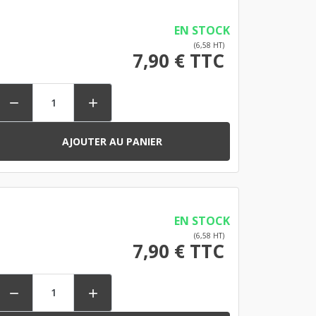
EN STOCK
(6,58 HT)
7,90 € TTC


AJOUTER AU PANIER
EN STOCK
(6,58 HT)
7,90 € TTC

