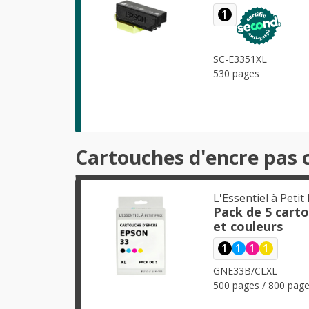
1
SC-E3351XL
530 pages
Cartouches d'encre pas 
L'Essentiel à Petit 
Pack de 5 cart
et couleurs
1
1
1
1
GNE33B/CLXL
500 pages / 800 page