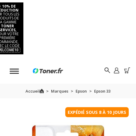
⚡
10% DE
ÉDUCTION
R TOUS LES
ODUITS DE
LA GAMME
TONER
SERVICES,
OUR VOTRE
PREMIÈRE
OMMANDE,
EC LE CODE
ELCOME10
Accueil
Marques
Epson
Epson 33
EXPÉDIÉ SOUS 8 À 10 JOURS