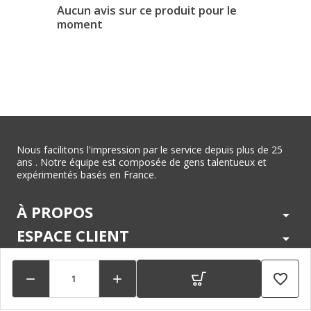
Aucun avis sur ce produit pour le
moment
Nous facilitons l'impression par le service depuis plus de 25
ans . Notre équipe est composée de gens talentueux et
expérimentés basés en France.
À PROPOS
arrow_drop_down
ESPACE CLIENT
arrow_drop_down
CENTRE D'AIDE
arrow_drop_down
favorite_border


LÉGAL
arrow_drop_down
MARQUES
arrow_drop_down