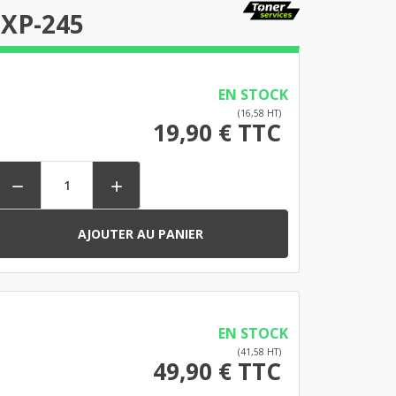
 XP-245
EN STOCK
(16,58 HT)
19,90 € TTC


AJOUTER AU PANIER
EN STOCK
(41,58 HT)
49,90 € TTC