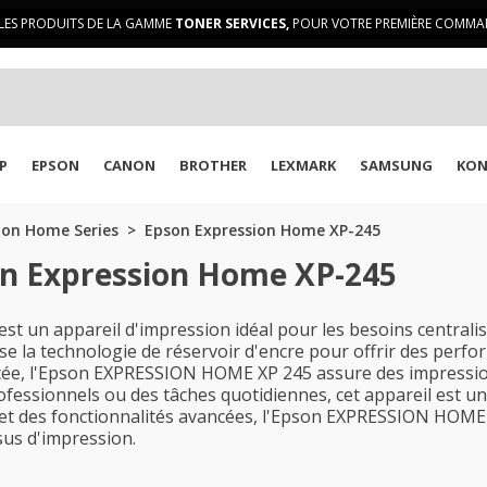
LES PRODUITS DE LA GAMME
TONER SERVICES,
POUR VOTRE PREMIÈRE COMMAN
P
EPSON
CANON
BROTHER
LEXMARK
SAMSUNG
KON
ion Home Series
Epson Expression Home XP-245
on Expression Home XP-245
un appareil d'impression idéal pour les besoins centralis
lise la technologie de réservoir d'encre pour offrir des perf
cée, l'Epson EXPRESSION HOME XP 245 assure des impression
fessionnels ou des tâches quotidiennes, cet appareil est un
ée et des fonctionnalités avancées, l'Epson EXPRESSION HOME
sus d'impression.