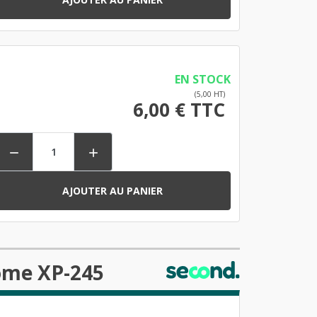
EN STOCK
(5,00 HT)
6,00 € TTC


AJOUTER AU PANIER
ome XP-245