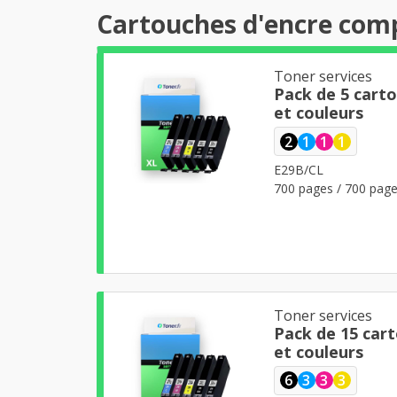
Cartouches d'encre com
Toner services
Pack de 5 cart
et couleurs
2
1
1
1
E29B/CL
700 pages / 700 page
Toner services
Pack de 15 car
et couleurs
6
3
3
3