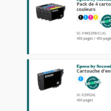
Pack de 4 cart
couleurs
1
1
1
1
SC-P4KE29B/CLXL
450 pages / 450 page
Epson by Secon
Cartouche d'en
1
SC-E2992XL
450 pages