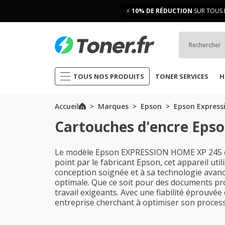
⚡
10% DE RÉDUCTION
SUR TOUS 
TOUS NOS PRODUITS
TONER SERVICES
H
Accueil
Marques
Epson
Epson Express
Cartouches d'encre Eps
Le modèle Epson EXPRESSION HOME XP 245 est 
point par le fabricant Epson, cet appareil uti
conception soignée et à sa technologie avan
optimale. Que ce soit pour des documents pro
travail exigeants. Avec une fiabilité éprouv
entreprise cherchant à optimiser son proces