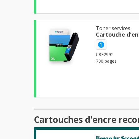
Toner services
Cartouche d'en
1
C8E2992
700 pages
Cartouches d'encre rec
Epson by Secon