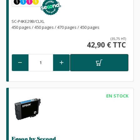
1
1
1
1
SC-P4KE29B/CLXL
450 pages / 450 pages / 470 pages / 450 pages
(35,75 HT)
42,90 € TTC


EN STOCK
Epson by Second