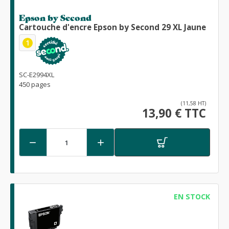
Epson by Second
Cartouche d'encre Epson by Second 29 XL Jaune
1
SC-E2994XL
450 pages
(11,58 HT)
13,90 € TTC


EN STOCK