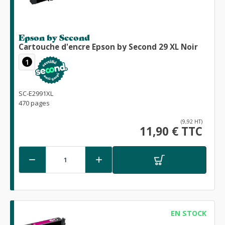
Epson by Second
Cartouche d'encre Epson by Second 29 XL Noir
1
SC-E2991XL
470 pages
(9,92 HT)
11,90 € TTC


EN STOCK