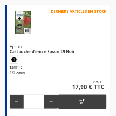
DERNIERS ARTICLES EN STOCK
Epson
Cartouche d'encre Epson 29 Noir
1
T298140
175 pages
(14,92 HT)
17,90 € TTC

