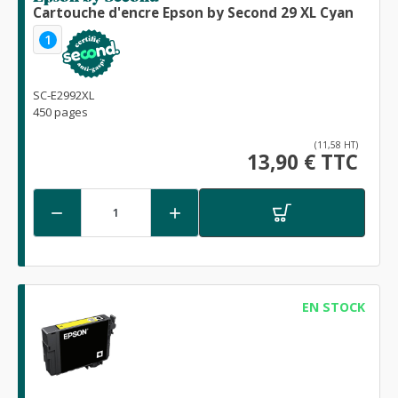
Cartouche d'encre Epson by Second 29 XL Cyan
1
SC-E2992XL
450 pages
(11,58 HT)
13,90 € TTC


EN STOCK