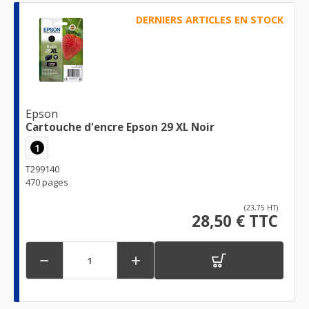
DERNIERS ARTICLES EN STOCK
Epson
Cartouche d'encre Epson 29 XL Noir
1
T299140
470 pages
(23,75 HT)
28,50 € TTC

