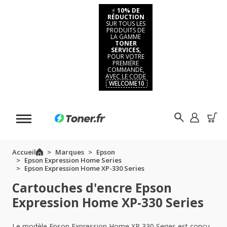
⚡
10% DE
RÉDUCTION
SUR TOUS LES
PRODUITS DE
LA GAMME
TONER
SERVICES,
POUR VOTRE
PREMIÈRE
COMMANDE,
AVEC LE CODE
WELCOME10
Accueil
Marques
Epson
Epson Expression Home Series
Epson Expression Home XP-330 Series
Cartouches d'encre Epson
Expression Home XP-330 Series
Le modèle Epson Expression Home XP 330 Series est conçu