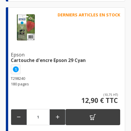
DERNIERS ARTICLES EN STOCK
Epson
Cartouche d'encre Epson 29 Cyan
1
T298240
180 pages
(10,75 HT)
12,90 € TTC

