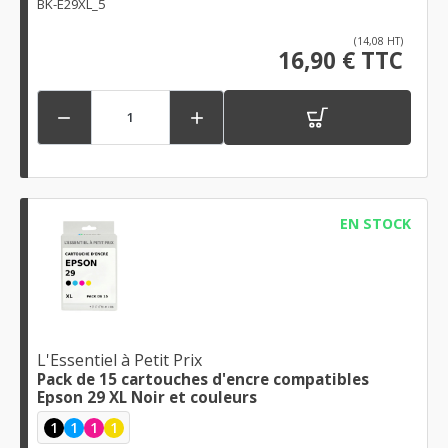
BK-E29XL_5
(14,08 HT)
16,90 € TTC


EN STOCK
L'Essentiel à Petit Prix
Pack de 15 cartouches d'encre compatibles
Epson 29 XL Noir et couleurs
1
1
1
1