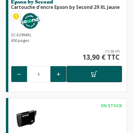
Epson by Second
Cartouche d'encre Epson by Second 29 XL Jaune
1
SC-E2994XL
450 pages
(11,58 HT)
13,90 € TTC


EN STOCK