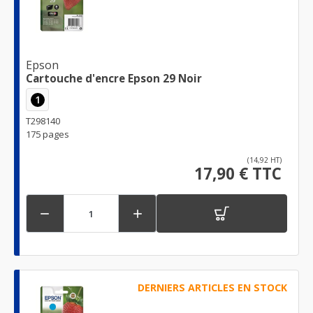
Epson
Cartouche d'encre Epson 29 Noir
1
T298140
175 pages
(14,92 HT)
17,90 € TTC


DERNIERS ARTICLES EN STOCK