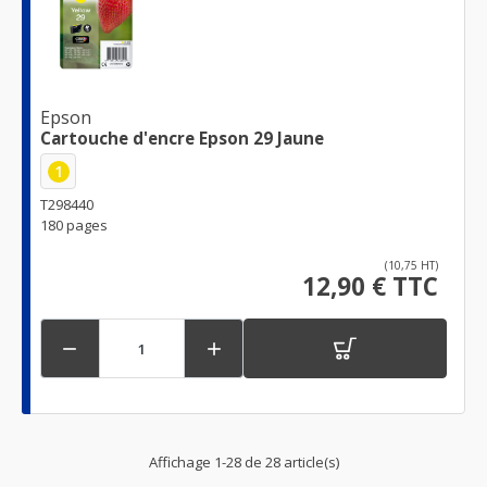
Epson
Cartouche d'encre Epson 29 Jaune
1
T298440
180 pages
(10,75 HT)
12,90 € TTC


Affichage 1-28 de 28 article(s)