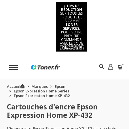
⚡
10% DE
RÉDUCTION
SUR TOUS LES
PRODUITS DE
LA GAMME
TONER
SERVICES,
POUR VOTRE
PREMIÈRE
COMMANDE,
AVEC LE CODE
WELCOME10
Accueil
Marques
Epson
Epson Expression Home Series
Epson Expression Home XP-432
Cartouches d'encre Epson
Expression Home XP-432
L'imprimante Epson Expression Home XP 432 est un choix