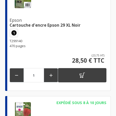
Epson
Cartouche d'encre Epson 29 XL Noir
1
T299140
470 pages
(23,75 HT)
28,50 € TTC


EXPÉDIÉ SOUS 8 À 10 JOURS