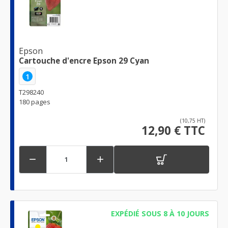
Epson
Cartouche d'encre Epson 29 Cyan
1
T298240
180 pages
(10,75 HT)
12,90 € TTC


EXPÉDIÉ SOUS 8 À 10 JOURS