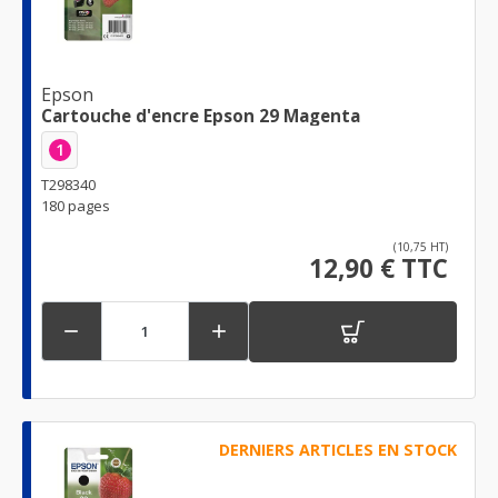
Epson
Cartouche d'encre Epson 29 Magenta
1
T298340
180 pages
(10,75 HT)
12,90 € TTC


DERNIERS ARTICLES EN STOCK