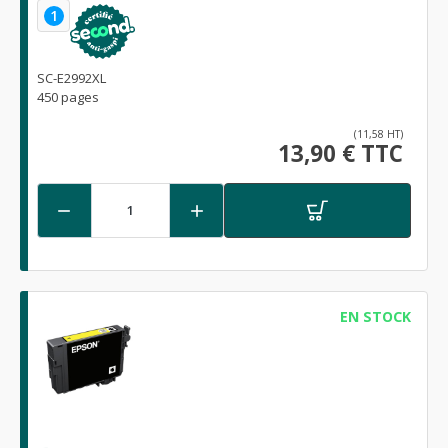
1
SC-E2992XL
450 pages
(11,58 HT)
13,90 € TTC


EN STOCK