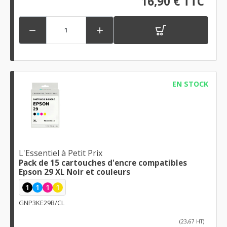
16,90 € TTC


EN STOCK
L'Essentiel à Petit Prix
Pack de 15 cartouches d'encre compatibles
Epson 29 XL Noir et couleurs
1
1
1
1
GNP3KE29B/CL
(23,67 HT)