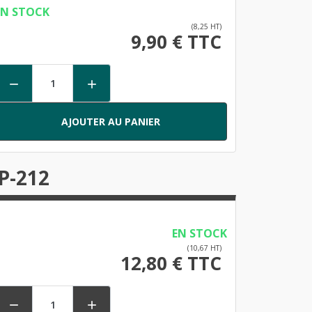
EN STOCK
(8,25 HT)
9,90 € TTC


AJOUTER AU PANIER
P-212
EN STOCK
(10,67 HT)
12,80 € TTC

