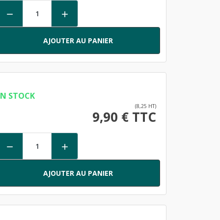


AJOUTER AU PANIER
EN STOCK
(8,25 HT)
9,90 € TTC


AJOUTER AU PANIER