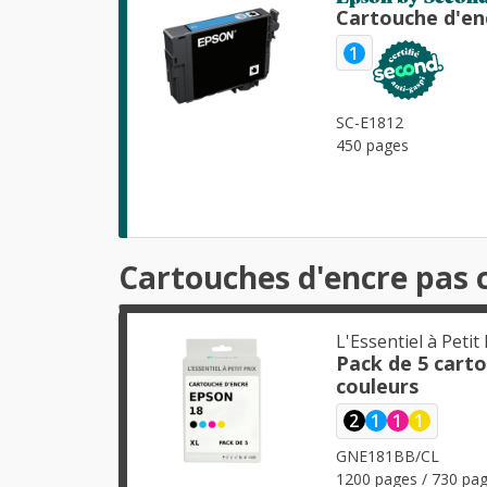
Cartouche d'en
1
SC-E1812
450 pages
Cartouches d'encre pas
L'Essentiel à Petit 
Pack de 5 cart
couleurs
2
1
1
1
GNE181BB/CL
1200 pages / 730 pag