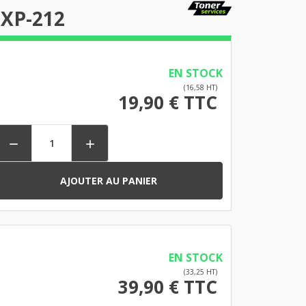
 XP-212
EN STOCK
(16,58 HT)
19,90 € TTC


AJOUTER AU PANIER
EN STOCK
(33,25 HT)
39,90 € TTC