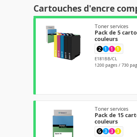
Cartouches d'encre com
Toner services
Pack de 5 cart
couleurs
2
1
1
1
E181BB/CL
1200 pages / 730 pag
Toner services
Pack de 15 carto
couleurs
6
3
3
3