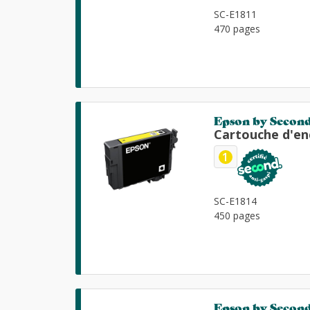
SC-E1811
470 pages
Epson by Secon
Cartouche d'en
1
SC-E1814
450 pages
Epson by Secon