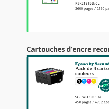
P3KE181BB/CL
3600 pages / 2190 pa
Cartouches d'encre rec
Epson by Secon
Pack de 4 cart
couleurs
1
1
1
1
SC-P4KE1816B/CL
450 pages / 470 page