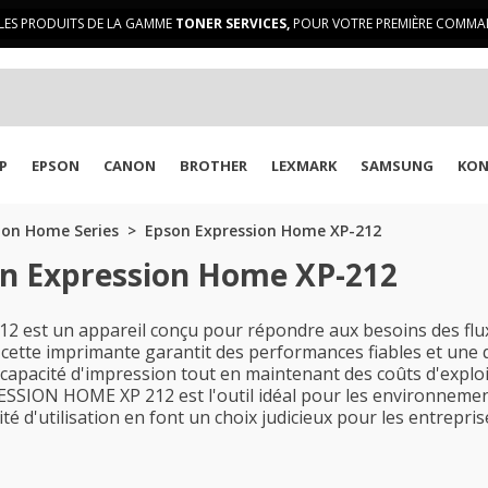
LES PRODUITS DE LA GAMME
TONER SERVICES,
POUR VOTRE PREMIÈRE COMMAN
P
EPSON
CANON
BROTHER
LEXMARK
SAMSUNG
KON
ion Home Series
Epson Expression Home XP-212
on Expression Home XP-212
st un appareil conçu pour répondre aux besoins des flux d
 cette imprimante garantit des performances fiables et une 
 capacité d'impression tout en maintenant des coûts d'exploi
ESSION HOME XP 212 est l'outil idéal pour les environnemen
té d'utilisation en font un choix judicieux pour les entrepr