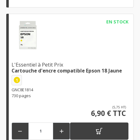
EN STOCK
L'Essentiel à Petit Prix
Cartouche d'encre compatible Epson 18 Jaune
1
GNC8E1814
730 pages
(5,75 HT)
6,90 € TTC

