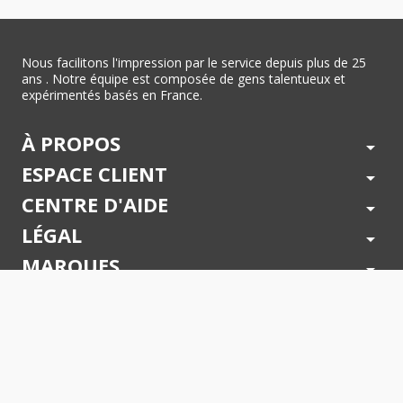
Nous facilitons l'impression par le service depuis plus de 25
ans . Notre équipe est composée de gens talentueux et
expérimentés basés en France.
À PROPOS
arrow_drop_down
ESPACE CLIENT
arrow_drop_down
CENTRE D'AIDE
arrow_drop_down
LÉGAL
arrow_drop_down
MARQUES
arrow_drop_down
PAIEMENTS SÉCURISÉS
arrow_drop_down
SUIVEZ NOUS !
arrow_drop_down