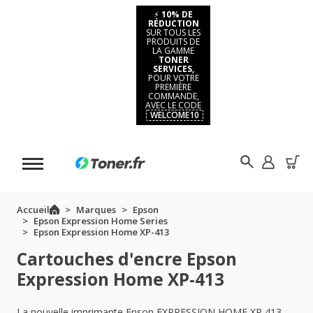
⚡
10% DE
RÉDUCTION
SUR TOUS LES
PRODUITS DE
LA GAMME
TONER
SERVICES,
POUR VOTRE
PREMIÈRE
COMMANDE,
AVEC LE CODE
WELCOME10
Accueil
Marques
Epson
Epson Expression Home Series
Epson Expression Home XP-413
Cartouches d'encre Epson
Expression Home XP-413
La nouvelle imprimante Epson EXPRESSION HOME XP 413