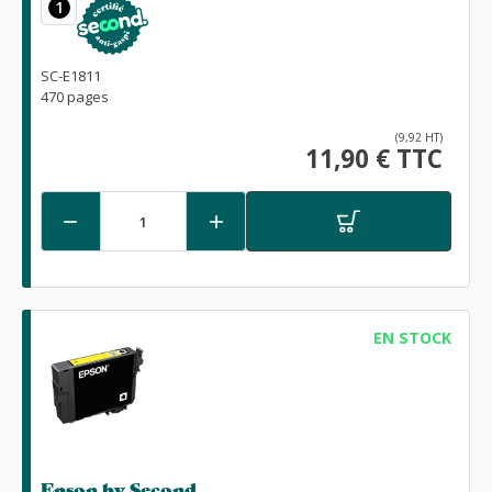
1
SC-E1811
470 pages
(9,92 HT)
11,90 € TTC


EN STOCK
Epson by Second