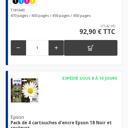
1
1
1
1
T181640
470 pages / 450 pages / 450 pages / 450 pages
(77,42 HT)
92,90 € TTC


EXPÉDIÉ SOUS 8 À 10 JOURS
Epson
Pack de 4 cartouches d'encre Epson 18 Noir et
couleurs