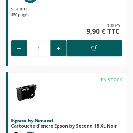
SC-E1813
450 pages
(8,25 HT)
9,90 € TTC


EN STOCK
Epson by Second
Cartouche d'encre Epson by Second 18 XL Noir