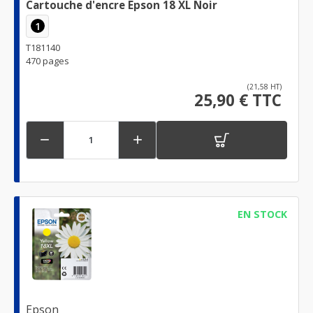
Cartouche d'encre Epson 18 XL Noir
1
T181140
470 pages
(21,58 HT)
25,90 € TTC


EN STOCK
Epson