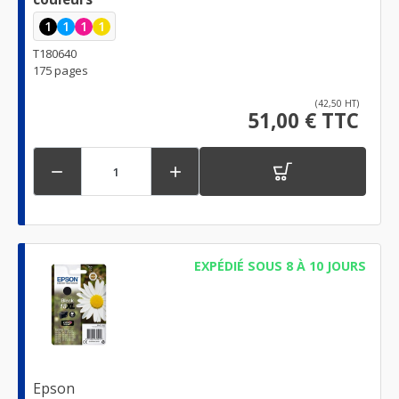
1
1
1
1
T180640
175 pages
(42,50 HT)
51,00 € TTC


EXPÉDIÉ SOUS 8 À 10 JOURS
Epson