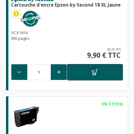
Cartouche d'encre Epson by Second 18 XL Jaune
1
SC-E1814
450 pages
(8,25 HT)
9,90 € TTC


EN STOCK