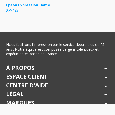
Epson Expression Home
XP-425
Nous facilitons l'impression par le service depuis plus de 25
ans . Notre équipe est composée de gens talentueux et
expérimentés basés en France.
À PROPOS
arrow_drop_down
ESPACE CLIENT
arrow_drop_down
CENTRE D'AIDE
arrow_drop_down
LÉGAL
arrow_drop_down
MARQUES
arrow_drop_down
PAIEMENTS SÉCURISÉS
arrow_drop_down