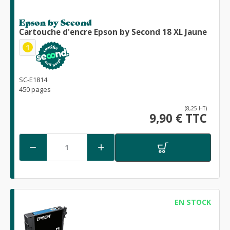
Epson by Second
Cartouche d'encre Epson by Second 18 XL Jaune
1
SC-E1814
450 pages
(8,25 HT)
9,90 € TTC


EN STOCK