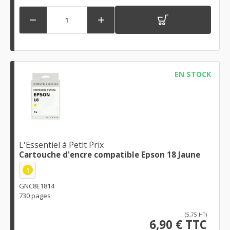


EN STOCK
L'Essentiel à Petit Prix
Cartouche d'encre compatible Epson 18 Jaune
1
GNC8E1814
730 pages
(5,75 HT)
6,90 € TTC