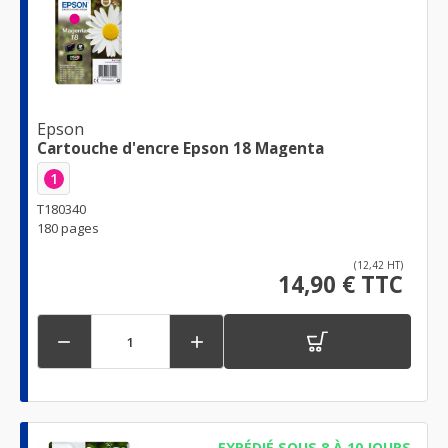
Epson
Cartouche d'encre Epson 18 Magenta
1
T180340
180 pages
(12,42 HT)
14,90 € TTC


EXPÉDIÉ SOUS 8 À 10 JOURS