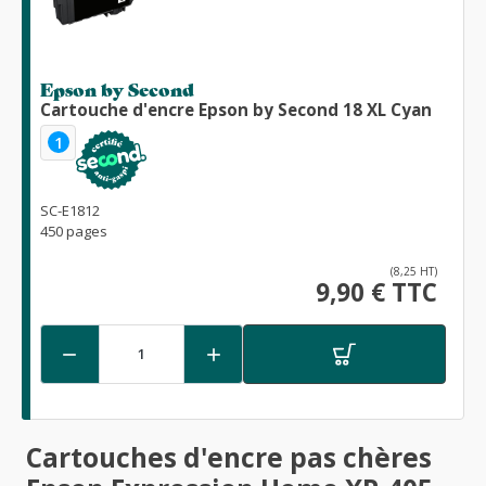
Epson by Second
Cartouche d'encre Epson by Second 18 XL Cyan
1
SC-E1812
450 pages
(8,25 HT)
9,90 € TTC


Cartouches d'encre pas chères