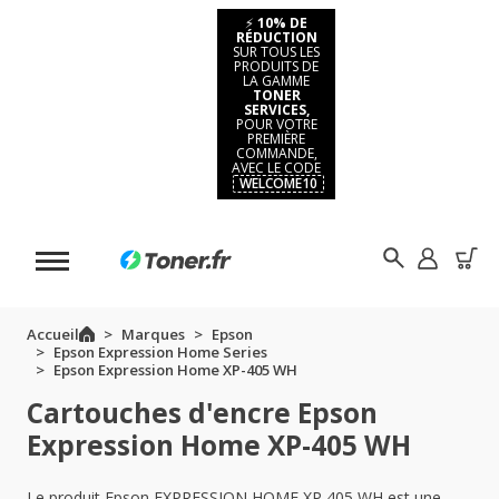
⚡
10% DE
RÉDUCTION
SUR TOUS LES
PRODUITS DE
LA GAMME
TONER
SERVICES,
POUR VOTRE
PREMIÈRE
COMMANDE,
AVEC LE CODE
WELCOME10
Accueil
Marques
Epson
Epson Expression Home Series
Epson Expression Home XP-405 WH
Cartouches d'encre Epson
Expression Home XP-405 WH
Le produit Epson EXPRESSION HOME XP 405 WH est une