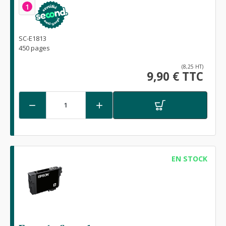
1
SC-E1813
450 pages
(8,25 HT)
9,90 € TTC


EN STOCK