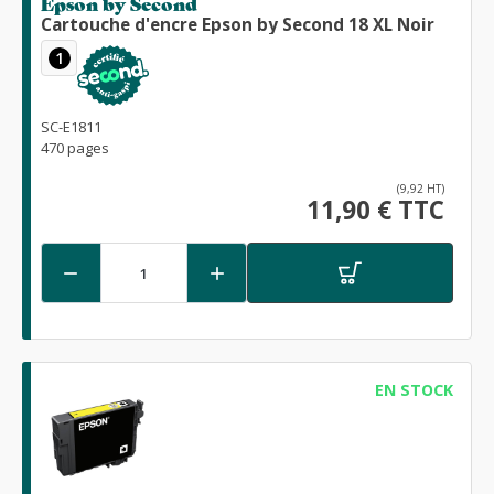
Epson by Second
Cartouche d'encre Epson by Second 18 XL Noir
1
SC-E1811
470 pages
(9,92 HT)
11,90 € TTC


EN STOCK