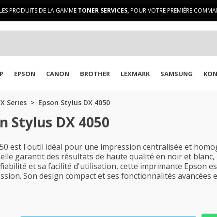
LES PRODUITS DE LA GAMME
TONER SERVICES,
POUR VOTRE PREMIÈRE COMMAN
P
EPSON
CANON
BROTHER
LEXMARK
SAMSUNG
KON
X Series
Epson Stylus DX 4050
n Stylus DX 4050
 est l'outil idéal pour une impression centralisée et hom
elle garantit des résultats de haute qualité en noir et blanc
iabilité et sa facilité d'utilisation, cette imprimante Epson e
ssion. Son design compact et ses fonctionnalités avancées 