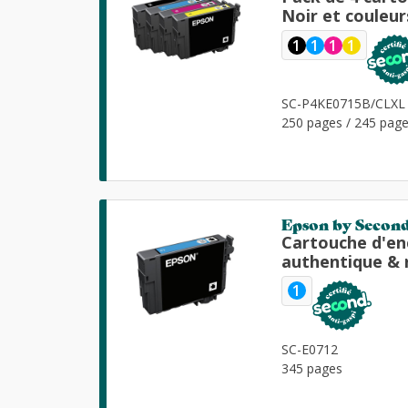
Noir et couleu
1
1
1
1
SC-P4KE0715B/CLXL
250 pages / 245 page
Epson by Secon
Cartouche d'en
authentique & 
1
SC-E0712
345 pages