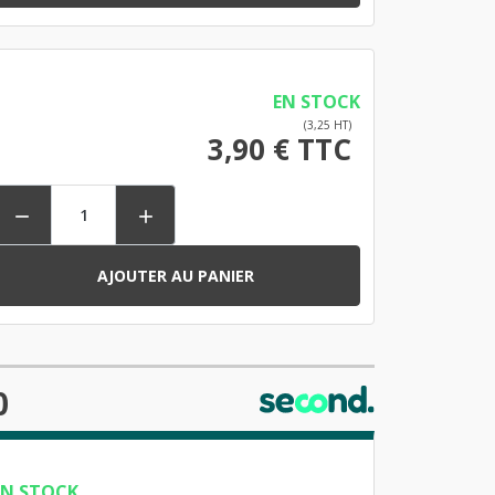
EN STOCK
(3,25 HT)
3,90 € TTC


AJOUTER AU PANIER
0
EN STOCK