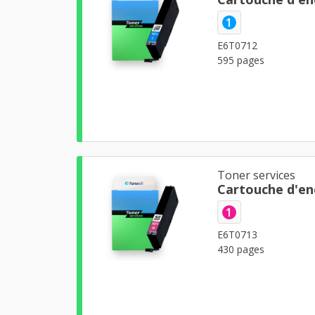
1
E6T0712
595 pages
Toner services
Cartouche d'e
1
E6T0713
430 pages