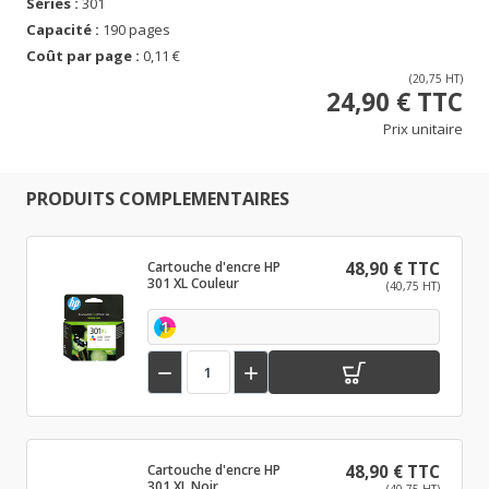
Séries :
301
Capacité :
190 pages
Coût par page :
0,11 €
(20,75 HT)
24,90 € TTC
Prix unitaire
PRODUITS COMPLEMENTAIRES
Cartouche d'encre HP
48,90 € TTC
301 XL Couleur
(40,75 HT)
1


Cartouche d'encre HP
48,90 € TTC
301 XL Noir