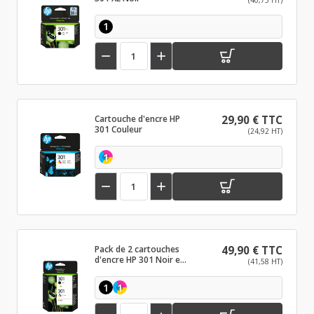
(40,75 HT)
1


Cartouche d'encre HP
29,90 € TTC
301 Couleur
(24,92 HT)
1


Pack de 2 cartouches
49,90 € TTC
d'encre HP 301 Noir et
(41,58 HT)
couleurs
1
1