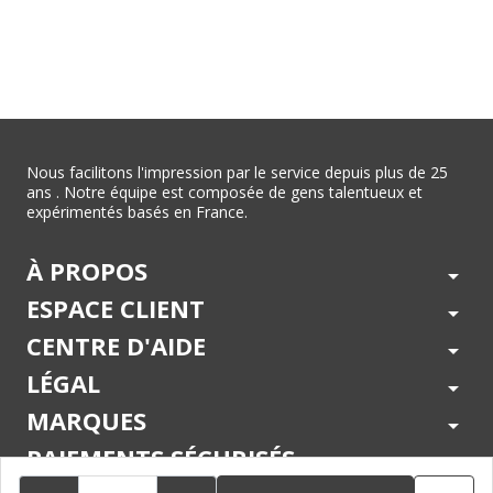
Nous facilitons l'impression par le service depuis plus de 25
ans . Notre équipe est composée de gens talentueux et
expérimentés basés en France.
À PROPOS
arrow_drop_down
ESPACE CLIENT
arrow_drop_down
CENTRE D'AIDE
arrow_drop_down
LÉGAL
arrow_drop_down
MARQUES
arrow_drop_down
PAIEMENTS SÉCURISÉS
arrow_drop_down