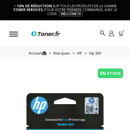
⚡
10% DE RÉDUCTION
SUR TOUS LES PRODUITS DE LA GAMME
TONER SERVICES,
POUR VOTRE PREMIÈRE COMMANDE, AVEC LE
CODE
WELCOME10
Accueil
Marques
HP
Hp 301
EN STOCK