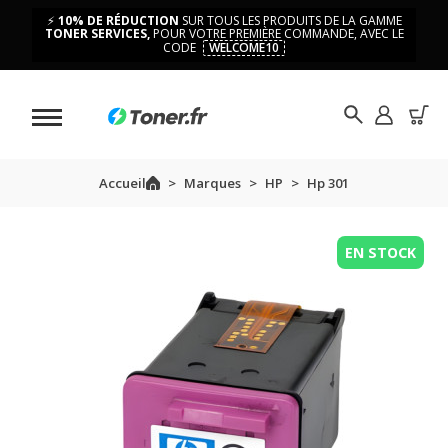
⚡
10% DE RÉDUCTION
SUR TOUS LES PRODUITS DE LA GAMME
TONER SERVICES,
POUR VOTRE PREMIÈRE COMMANDE, AVEC LE
CODE
WELCOME10
Accueil
Marques
HP
Hp 301
EN STOCK