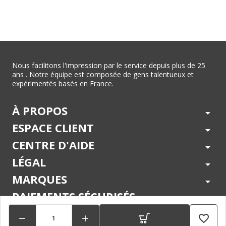
Nous facilitons l'impression par le service depuis plus de 25
ans . Notre équipe est composée de gens talentueux et
expérimentés basés en France.
À PROPOS
arrow_drop_down
ESPACE CLIENT
arrow_drop_down
CENTRE D'AIDE
arrow_drop_down
LÉGAL
arrow_drop_down
MARQUES
arrow_drop_down
PAIEMENTS SÉCURISÉS
arrow_drop_down
SUIVEZ NOUS !
arrow_drop_down
favorite_border

