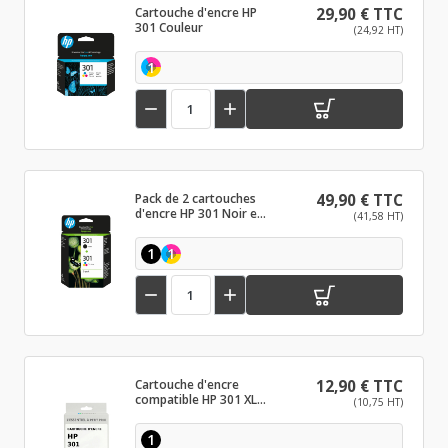
Cartouche d'encre HP
29,90 € TTC
301 Couleur
(24,92 HT)
1


Pack de 2 cartouches
49,90 € TTC
d'encre HP 301 Noir et
(41,58 HT)
couleurs
1
1


Cartouche d'encre
12,90 € TTC
compatible HP 301 XL
(10,75 HT)
Noir
1