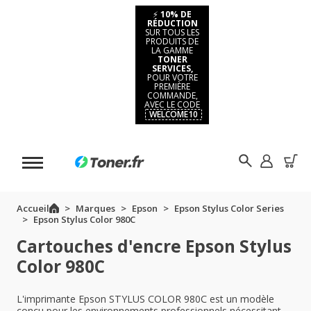
⚡
10% DE
RÉDUCTION
SUR TOUS LES
PRODUITS DE
LA GAMME
TONER
SERVICES,
POUR VOTRE
PREMIÈRE
COMMANDE,
AVEC LE CODE
WELCOME10
Accueil
Marques
Epson
Epson Stylus Color Series
Epson Stylus Color 980C
Cartouches d'encre Epson Stylus
Color 980C
L'imprimante Epson STYLUS COLOR 980C est un modèle
conçu pour les environnements professionnels nécessitant