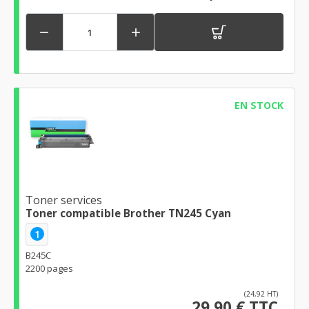


EN STOCK
Toner services
Toner compatible Brother TN245 Cyan
1
B245C
2200 pages
(24,92 HT)
29,90 € TTC