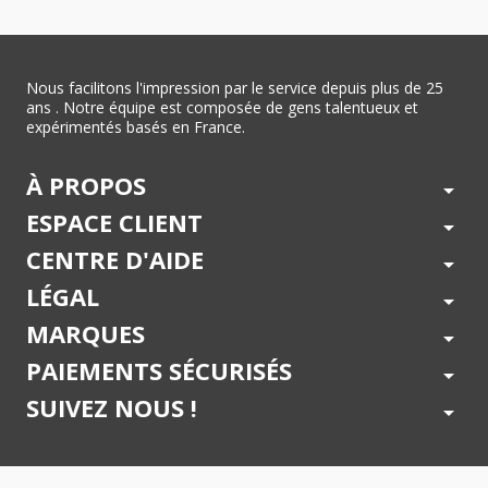
Nous facilitons l'impression par le service depuis plus de 25
ans . Notre équipe est composée de gens talentueux et
expérimentés basés en France.
À PROPOS
arrow_drop_down
ESPACE CLIENT
arrow_drop_down
CENTRE D'AIDE
arrow_drop_down
LÉGAL
arrow_drop_down
MARQUES
arrow_drop_down
PAIEMENTS SÉCURISÉS
arrow_drop_down
SUIVEZ NOUS !
arrow_drop_down