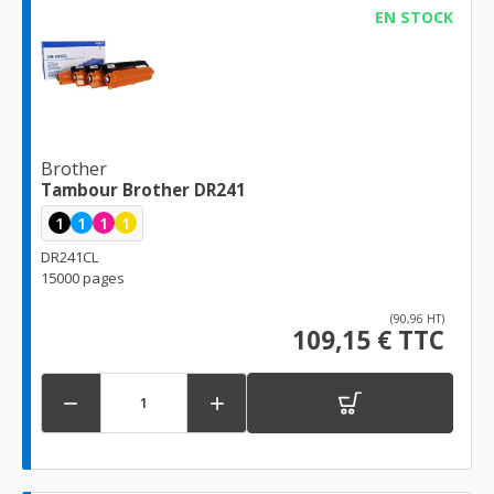
EN STOCK
Brother
Tambour Brother DR241
1
1
1
1
DR241CL
15000 pages
(90,96 HT)
109,15 € TTC

