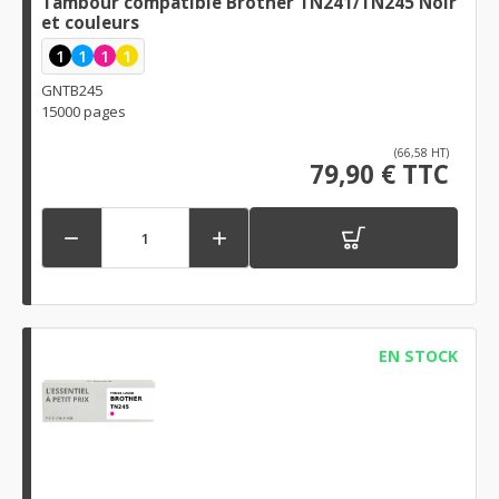
Tambour compatible Brother TN241/TN245 Noir
et couleurs
1
1
1
1
GNTB245
15000 pages
(66,58 HT)
79,90 € TTC


EN STOCK