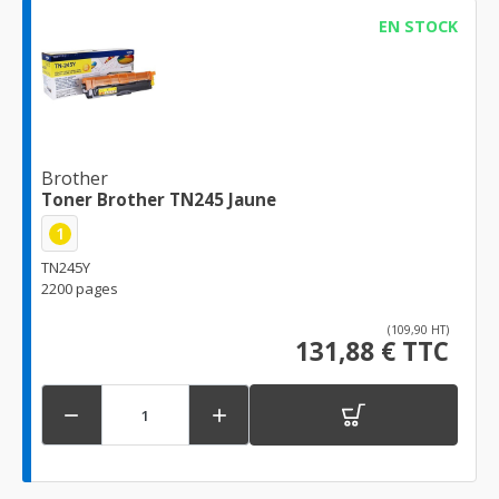
EN STOCK
Brother
Toner Brother TN245 Jaune
1
TN245Y
2200 pages
(109,90 HT)
131,88 € TTC

