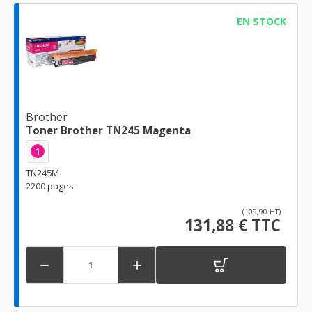
EN STOCK
Brother
Toner Brother TN245 Magenta
1
TN245M
2200 pages
(109,90 HT)
131,88 € TTC

