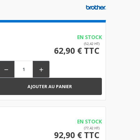
EN STOCK
(52,42 HT)
62,90 € TTC


AJOUTER AU PANIER
EN STOCK
(77,42 HT)
92,90 € TTC