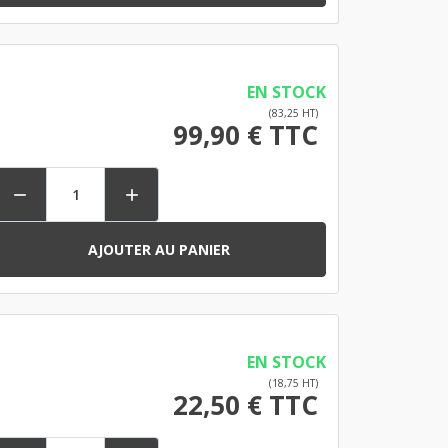
EN STOCK
(83,25 HT)
99,90 € TTC


AJOUTER AU PANIER
EN STOCK
(18,75 HT)
22,50 € TTC