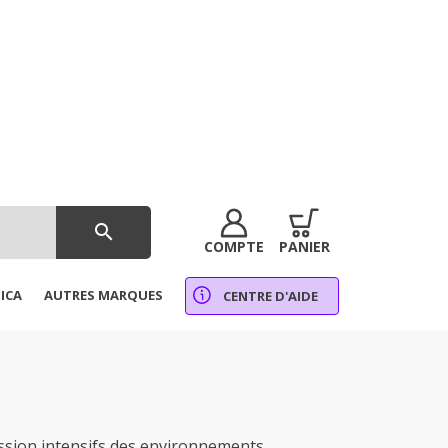
search
COMPTE
PANIER
ICA
AUTRES MARQUES
CENTRE D'AIDE
sion intensifs des environnements