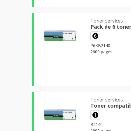
Toner services
Pack de 6 tone
6
P6KB2140
2600 pages
Toner services
Toner compatib
1
B2140
2600 pages