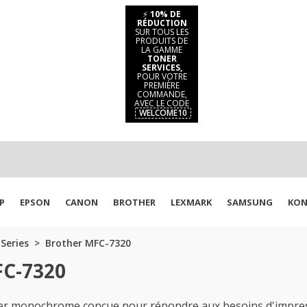
⚡
10% DE
RÉDUCTION
SUR TOUS LES
PRODUITS DE
LA GAMME
TONER
SERVICES,
POUR VOTRE
PREMIÈRE
COMMANDE,
AVEC LE CODE
WELCOME10
P
EPSON
CANON
BROTHER
LEXMARK
SAMSUNG
KON
Series
Brother MFC-7320
FC-7320
ser monochrome conçue pour répondre aux besoins d'impres