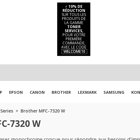
⚡
10% DE
RÉDUCTION
SUR TOUS LES
PRODUITS DE
LA GAMME
TONER
SERVICES,
POUR VOTRE
PREMIÈRE
COMMANDE,
AVEC LE CODE
WELCOME10
P
EPSON
CANON
BROTHER
LEXMARK
SAMSUNG
KON
Series
Brother MFC-7320 W
FC-7320 W
laser monochrome conçue pour répondre aux besoins d'imp