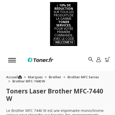
⚡
10% DE
RÉDUCTION
SUR TOUS LES
PRODUITS DE
LA GAMME
TONER
SERVICES,
POUR VOTRE
PREMIÈRE
COMMANDE,
AVEC LE CODE
WELCOME10
Accueil
Marques
Brother
Brother MFC Series
Brother MFC-7440 W
Toners Laser Brother MFC-7440
W
Le Brother MFC 7440 W est une imprimante monochrome
conçue pour répondre aux besoins des environnements