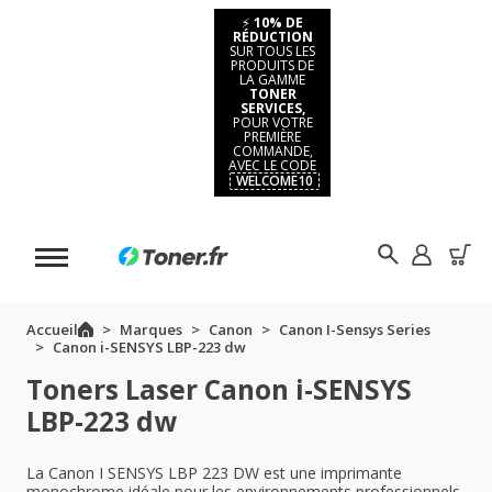
⚡
10% DE
RÉDUCTION
SUR TOUS LES
PRODUITS DE
LA GAMME
TONER
SERVICES,
POUR VOTRE
PREMIÈRE
COMMANDE,
AVEC LE CODE
WELCOME10
Accueil
Marques
Canon
Canon I-Sensys Series
Canon i-SENSYS LBP-223 dw
Toners Laser Canon i-SENSYS
LBP-223 dw
La Canon I SENSYS LBP 223 DW est une imprimante
monochrome idéale pour les environnements professionnels