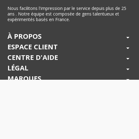
Nous facilitons l'impression par le service depuis plus de 25
ans . Notre équipe est composée de gens talentueux et
expérimentés basés en France.
À PROPOS
arrow_drop_down
ESPACE CLIENT
arrow_drop_down
CENTRE D'AIDE
arrow_drop_down
LÉGAL
arrow_drop_down
MARQUES
arrow_drop_down
PAIEMENTS SÉCURISÉS
arrow_drop_down
SUIVEZ NOUS !
arrow_drop_down
© 2026 - Toner Services