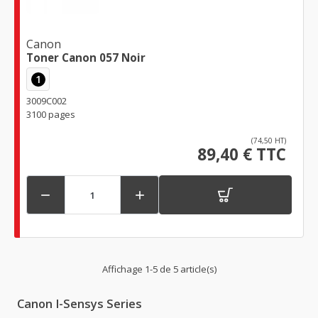
Canon
Toner Canon 057 Noir
1
3009C002
3100 pages
(74,50 HT)
89,40 € TTC


Affichage 1-5 de 5 article(s)
Canon I-Sensys Series