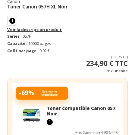
Canon
Toner Canon 057H XL Noir
1
Voir la description produit
Séries :
057H
Capacité :
10000 pages
Coût par page :
0,02 €
(195,75 HT)
234,90 € TTC
Prix unitaire
-69%
Economie
immédiate
Toner compatible Canon 057
Noir
1
Prix Canon : 234,90 € TTC