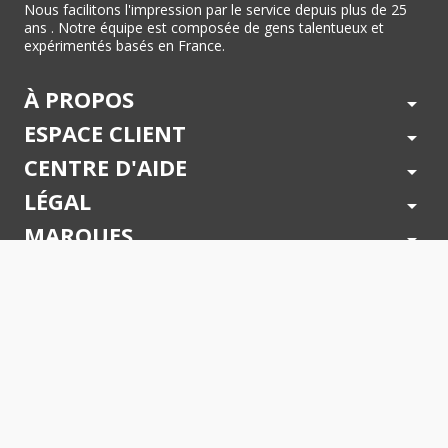
Nous facilitons l'impression par le service depuis plus de 25
ans . Notre équipe est composée de gens talentueux et
expérimentés basés en France.
À PROPOS
arrow_drop_down
ESPACE CLIENT
arrow_drop_down
CENTRE D'AIDE
arrow_drop_down
LÉGAL
arrow_drop_down
MARQUES
arrow_drop_down
PAIEMENTS SÉCURISÉS
arrow_drop_down
SUIVEZ NOUS !
arrow_drop_down
© 2026 - Toner Services