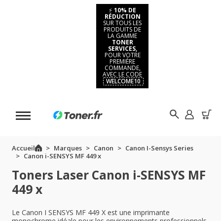
⚡
10% DE
RÉDUCTION
SUR TOUS LES
PRODUITS DE
LA GAMME
TONER
SERVICES,
POUR VOTRE
PREMIÈRE
COMMANDE,
AVEC LE CODE
WELCOME10
Accueil
Marques
Canon
Canon I-Sensys Series
Canon i-SENSYS MF 449 x
Toners Laser Canon i-SENSYS MF
449 x
Le Canon I SENSYS MF 449 X est une imprimante
monochrome idéale pour les environnements professionnels.