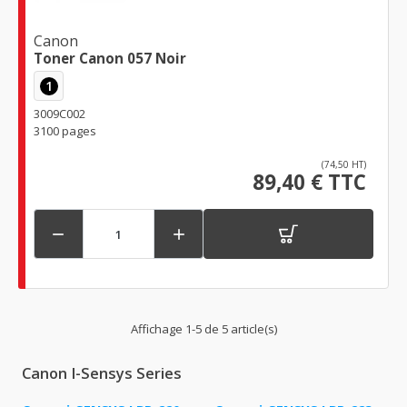
Canon
Toner Canon 057 Noir
1
3009C002
3100 pages
(74,50 HT)
89,40 € TTC


Affichage 1-5 de 5 article(s)
Canon I-Sensys Series