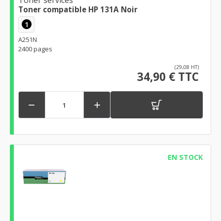
Toner compatible HP 131A Noir
1
A251N
2400 pages
(29,08 HT)
34,90 € TTC


EN STOCK