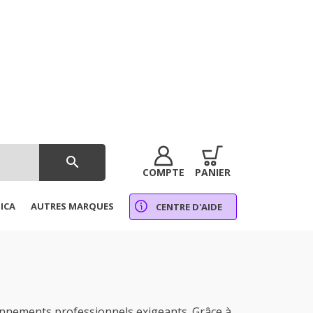
search
COMPTE
PANIER
ICA
AUTRES MARQUES
CENTRE D'AIDE
nements professionnels exigeants. Grâce à