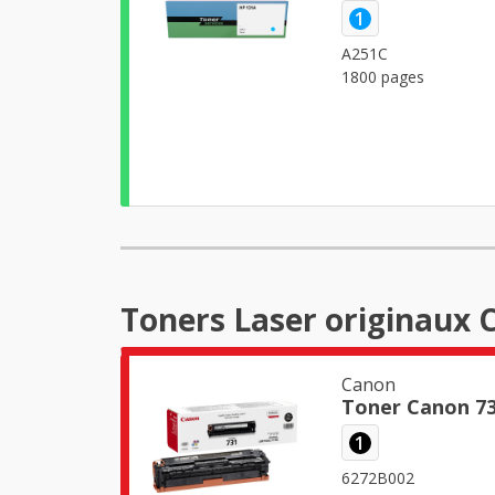
1
A251C
1800 pages
Toners Laser originaux
Canon
Toner Canon 73
1
6272B002