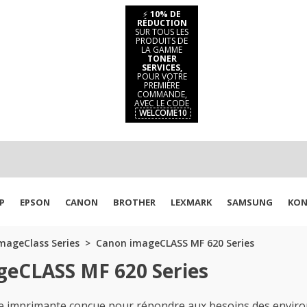
⚡
10% DE
RÉDUCTION
SUR TOUS LES
PRODUITS DE
LA GAMME
TONER
SERVICES,
POUR VOTRE
PREMIÈRE
COMMANDE,
AVEC LE CODE
WELCOME10
P
EPSON
CANON
BROTHER
LEXMARK
SAMSUNG
KON
mageClass Series
Canon imageCLASS MF 620 Series
geCLASS MF 620 Series
 imprimante conçue pour répondre aux besoins des environ