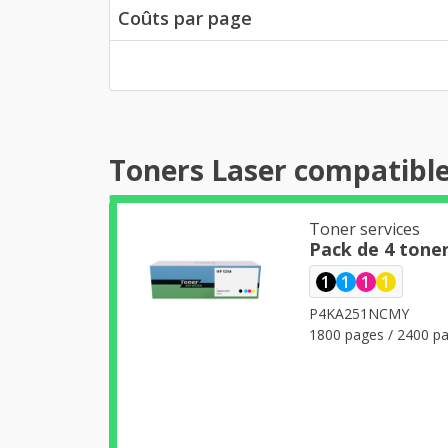
Coûts par page
Toners Laser compatibl
Toner services
Pack de 4 tone
1
1
1
1
P4KA251NCMY
1800 pages / 2400 pa