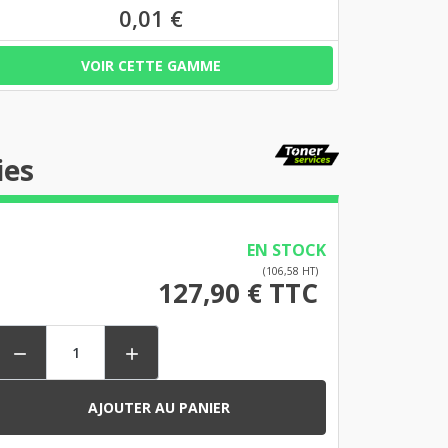
0,01 €
VOIR CETTE GAMME
ies
EN STOCK
(106,58 HT)
127,90 € TTC


AJOUTER AU PANIER