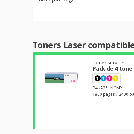
Toners Laser compatibl
Toner services
Pack de 4 tone
1
1
1
1
P4KA251NCMY
1800 pages / 2400 pa