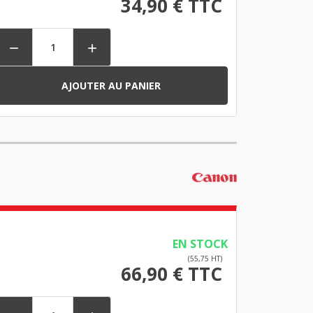
34,90 € TTC


AJOUTER AU PANIER
EN STOCK
(55,75 HT)
66,90 € TTC