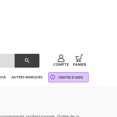
search
COMPTE
PANIER
ICA
AUTRES MARQUES
CENTRE D'AIDE
ronnements professionnels. Dotée de la