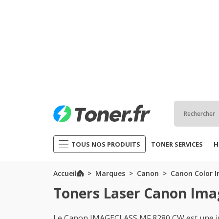
TOUS NOS PRODUITS
TONER SERVICES
H
Accueil
Marques
Canon
Canon Color I
Toners Laser Canon Ima
Le Canon IMAGECLASS MF 8280 CW est une im