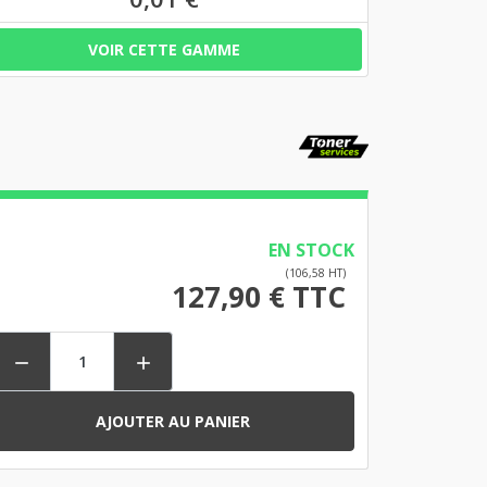
VOIR CETTE GAMME
EN STOCK
(106,58 HT)
127,90 € TTC


AJOUTER AU PANIER