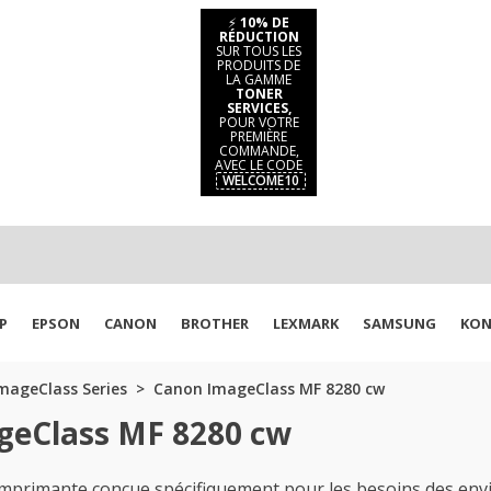
⚡
10% DE
RÉDUCTION
SUR TOUS LES
PRODUITS DE
LA GAMME
TONER
SERVICES,
POUR VOTRE
PREMIÈRE
COMMANDE,
AVEC LE CODE
WELCOME10
P
EPSON
CANON
BROTHER
LEXMARK
SAMSUNG
KON
mageClass Series
Canon ImageClass MF 8280 cw
geClass MF 8280 cw
primante conçue spécifiquement pour les besoins des envi