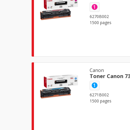
1
6270B002
1500 pages
Canon
Toner Canon 7
1
6271B002
1500 pages