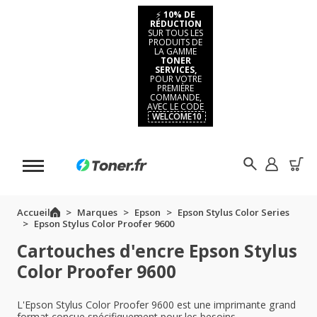
⚡
10% DE
RÉDUCTION
SUR TOUS LES
PRODUITS DE
LA GAMME
TONER
SERVICES,
POUR VOTRE
PREMIÈRE
COMMANDE,
AVEC LE CODE
WELCOME10
Accueil
Marques
Epson
Epson Stylus Color Series
Epson Stylus Color Proofer 9600
Cartouches d'encre Epson Stylus
Color Proofer 9600
L'Epson Stylus Color Proofer 9600 est une imprimante grand
format conçue spécifiquement pour les besoins