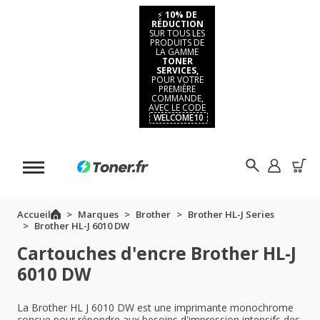
⚡
10% DE
RÉDUCTION
SUR TOUS LES
PRODUITS DE
LA GAMME
TONER
SERVICES,
POUR VOTRE
PREMIÈRE
COMMANDE,
AVEC LE CODE
WELCOME10
Accueil
Marques
Brother
Brother HL-J Series
Brother HL-J 6010 DW
Cartouches d'encre Brother HL-J
6010 DW
La Brother HL J 6010 DW est une imprimante monochrome
conçue pour répondre aux besoins d'impression intensifs des