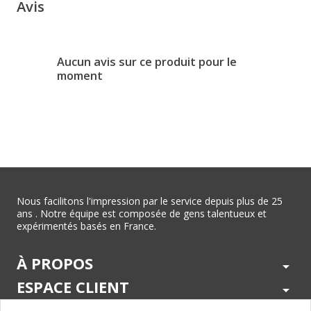
Avis
Aucun avis sur ce produit pour le
moment
Nous facilitons l'impression par le service depuis plus de 25
ans . Notre équipe est composée de gens talentueux et
expérimentés basés en France.
À PROPOS
arrow_drop_down
ESPACE CLIENT
arrow_drop_down
CENTRE D'AIDE