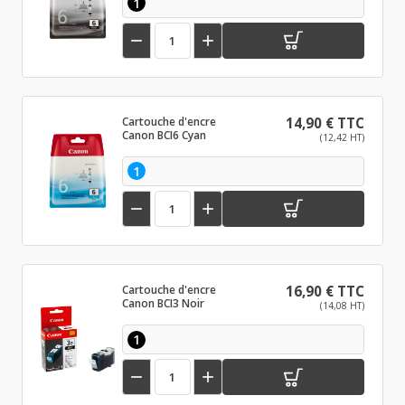
1


Cartouche d'encre
14,90 € TTC
Canon BCI6 Cyan
(12,42 HT)
1


Cartouche d'encre
16,90 € TTC
Canon BCI3 Noir
(14,08 HT)
1

