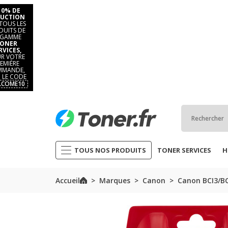
10% DE
UCTION
TOUS LES
DUITS DE
 GAMME
ONER
RVICES,
R VOTRE
EMIÈRE
MANDE,
 LE CODE
LCOME10
TOUS NOS PRODUITS
TONER SERVICES
H
Accueil
Marques
Canon
Canon BCI3/BC