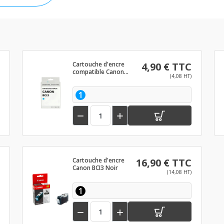
Cartouche d'encre
4,90 € TTC
compatible Canon
(4,08 HT)
BCI3 Photo cyan
1


Cartouche d'encre
16,90 € TTC
Canon BCI3 Noir
(14,08 HT)
1

