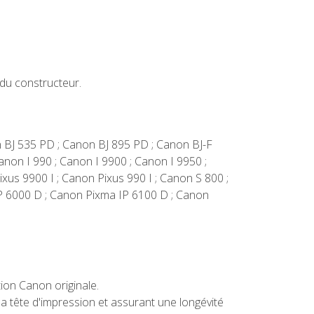
du constructeur.
n BJ 535 PD ; Canon BJ 895 PD ; Canon BJ-F
anon I 990 ; Canon I 9900 ; Canon I 9950 ;
xus 9900 I ; Canon Pixus 990 I ; Canon S 800 ;
P 6000 D ; Canon Pixma IP 6100 D ; Canon
tion Canon originale.
a tête d'impression et assurant une longévité