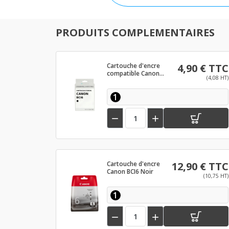
PRODUITS COMPLEMENTAIRES
Cartouche d'encre
4,90 € TTC
compatible Canon
(4,08 HT)
BCI6 Noir
1


Cartouche d'encre
12,90 € TTC
Canon BCI6 Noir
(10,75 HT)
1

