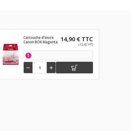
Cartouche d'encre
14,90 € TTC
Canon BCI6 Magenta
(12,42 HT)
1

