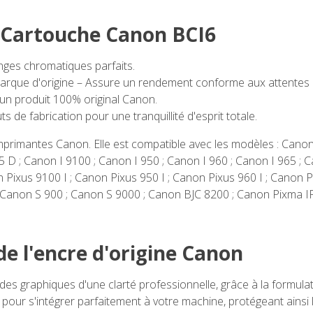
a Cartouche Canon BCI6
ges chromatiques parfaits.
marque d'origine – Assure un rendement conforme aux attentes 
un produit 100% original Canon.
 de fabrication pour une tranquillité d'esprit totale.
imprimantes Canon. Elle est compatible avec les modèles : Cano
5 D ; Canon I 9100 ; Canon I 950 ; Canon I 960 ; Canon I 965 ; C
Pixus 9100 I ; Canon Pixus 950 I ; Canon Pixus 960 I ; Canon Pi
 Canon S 900 ; Canon S 9000 ; Canon BJC 8200 ; Canon Pixma I
de l'encre d'origine Canon
des graphiques d'une clarté professionnelle, grâce à la formula
ur s'intégrer parfaitement à votre machine, protégeant ainsi l