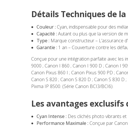
Détails Techniques de l
Couleur :
Cyan, indispensable pour des mélan
Capacité :
Autant ou plus que la version de 
Type :
Marque constructeur – L’assurance d’
Garantie :
1 an – Couverture contre les défauts
Conçue pour une intégration parfaite avec les 
9000 ; Canon I 860 ; Canon I 900 D ; Canon I 90
Canon Pixus 860 I ; Canon Pixus 900 PD ; Canon 
Canon S 820 ; Canon S 820 D ; Canon S 830 D ;
Pixma IP 8500. (Série Canon BCI3/BCI6).
Les avantages exclusifs 
Cyan Intense :
Des clichés photo vibrants et 
Performance Maximale :
Conçue par Canon po