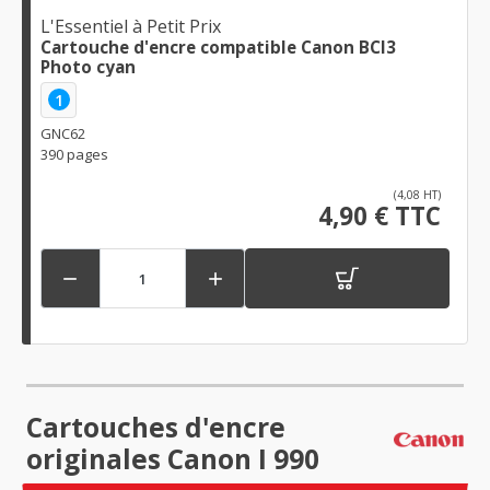
L'Essentiel à Petit Prix
Cartouche d'encre compatible Canon BCI3
Photo cyan
1
GNC62
390 pages
(4,08 HT)
4,90 € TTC


Cartouches d'encre
originales Canon I 990