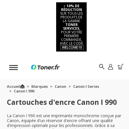
⚡
10% DE
RÉDUCTION
SUR TOUS LES
PRODUITS DE
LA GAMME
TONER
SERVICES,
POUR VOTRE
PREMIÈRE
COMMANDE,
AVEC LE CODE
WELCOME10
Accueil
Marques
Canon
Canon I Series
Canon I 990
Cartouches d'encre Canon I 990
La Canon I 990 est une imprimante monochrome conçue par
Canon, équipée d'un réservoir d'encre offrant une qualité
d'impression optimale pour les professionnels. Grâce à sa