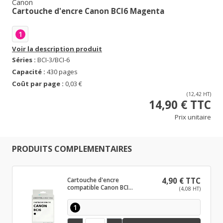
Canon
Cartouche d'encre Canon BCI6 Magenta
1
Voir la description produit
Séries :
BCI-3/BCI-6
Capacité :
430 pages
Coût par page :
0,03 €
(12,42 HT)
14,90 € TTC
Prix unitaire
PRODUITS COMPLEMENTAIRES
Cartouche d'encre
4,90 € TTC
compatible Canon BCI6
(4,08 HT)
Noir
1