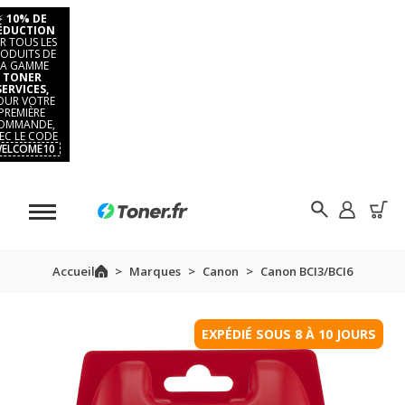
⚡
10% DE
ÉDUCTION
R TOUS LES
ODUITS DE
LA GAMME
TONER
SERVICES,
OUR VOTRE
PREMIÈRE
OMMANDE,
EC LE CODE
ELCOME10
Accueil
Marques
Canon
Canon BCI3/BCI6
EXPÉDIÉ SOUS 8 À 10 JOURS