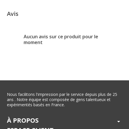
Avis
Aucun avis sur ce produit pour le
moment
Nous facilitons l'impression par le service depuis plus de 25
ans . Notre équipe est composée de gens talentueux et
expérimentés basés en France.
À PROPOS
arrow_drop_down