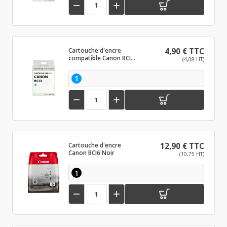


Cartouche d'encre
4,90 € TTC
compatible Canon BCI3
(4,08 HT)
Photo cyan
1


Cartouche d'encre
12,90 € TTC
Canon BCI6 Noir
(10,75 HT)
1

