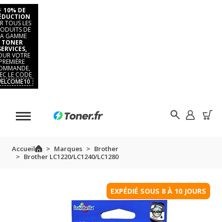
⚡
10% DE
ÉDUCTION
R TOUS LES
ODUITS DE
LA GAMME
TONER
SERVICES,
OUR VOTRE
PREMIÈRE
OMMANDE,
EC LE CODE
ELCOME10
Accueil
Marques
Brother
Brother LC1220/LC1240/LC1280
EXPÉDIÉ SOUS 8 À 10 JOURS