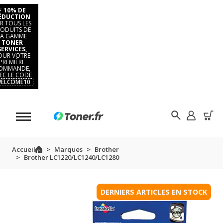
⚡
10% DE
ÉDUCTION
R TOUS LES
ODUITS DE
LA GAMME
TONER
SERVICES,
OUR VOTRE
PREMIÈRE
OMMANDE,
EC LE CODE
ELCOME10
Accueil
Marques
Brother
Brother LC1220/LC1240/LC1280
DERNIERS ARTICLES EN STOCK