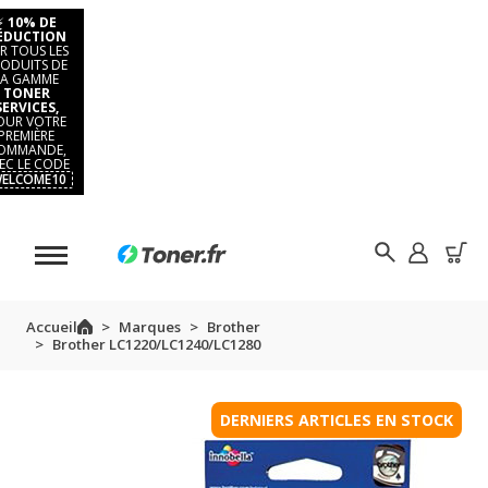
⚡
10% DE
ÉDUCTION
R TOUS LES
ODUITS DE
LA GAMME
TONER
SERVICES,
OUR VOTRE
PREMIÈRE
OMMANDE,
EC LE CODE
ELCOME10
Accueil
Marques
Brother
Brother LC1220/LC1240/LC1280
DERNIERS ARTICLES EN STOCK