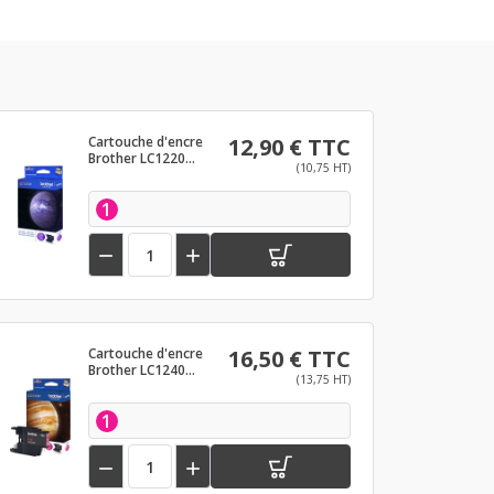
Cartouche d'encre
12,90 € TTC
Brother LC1220
(10,75 HT)
Magenta
1


Cartouche d'encre
16,50 € TTC
Brother LC1240
(13,75 HT)
Magenta
1

