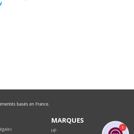
W
érimentés basés en France.
MARQUES
1
égales
HP