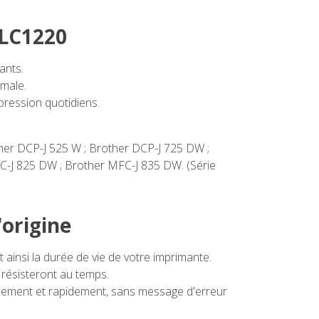
 LC1220
ants.
imale.
pression quotidiens.
ther DCP-J 525 W ; Brother DCP-J 725 DW ;
C-J 825 DW ; Brother MFC-J 835 DW. (Série
'origine
ainsi la durée de vie de votre imprimante.
 résisteront au temps.
cilement et rapidement, sans message d'erreur