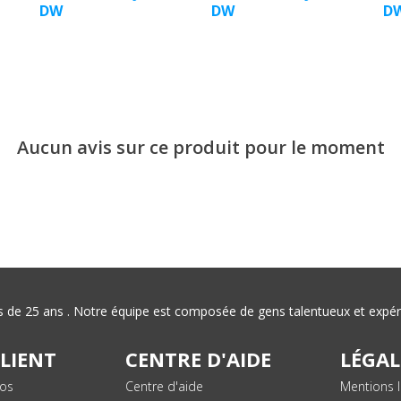
DW
DW
D
Aucun avis sur ce produit pour le moment
plus de 25 ans . Notre équipe est composée de gens talentueux et exp
CLIENT
CENTRE D'AIDE
LÉGAL
vos
Centre d'aide
Mentions l