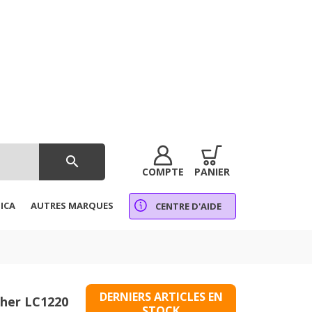
search
COMPTE
PANIER
ICA
AUTRES MARQUES
CENTRE D'AIDE
DERNIERS ARTICLES EN
ther LC1220
STOCK