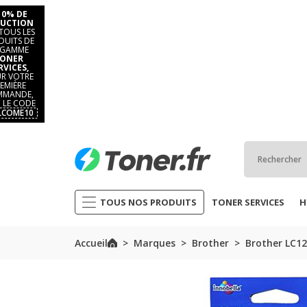
10% DE
UCTION
TOUS LES
DUITS DE
 GAMME
ONER
RVICES,
R VOTRE
EMIÈRE
MANDE,
 LE CODE
LCOME10
TOUS NOS PRODUITS
TONER SERVICES
H
Accueil
Marques
Brother
Brother LC1