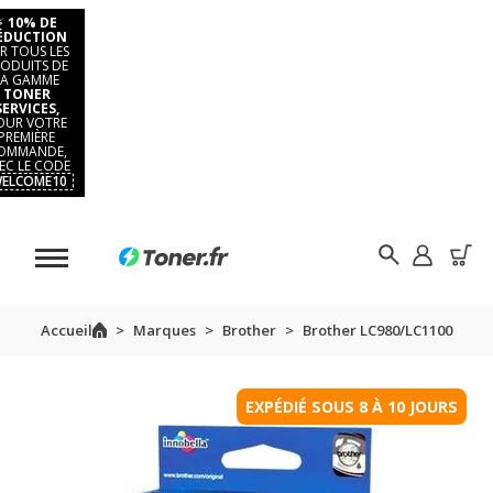
⚡
10% DE
ÉDUCTION
R TOUS LES
ODUITS DE
LA GAMME
TONER
SERVICES,
OUR VOTRE
PREMIÈRE
OMMANDE,
EC LE CODE
ELCOME10
Accueil
Marques
Brother
Brother LC980/LC1100
EXPÉDIÉ SOUS 8 À 10 JOURS