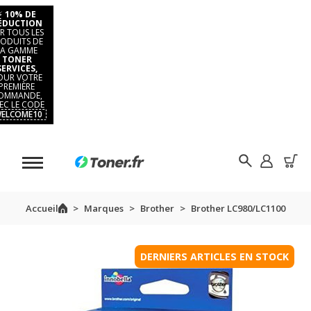
⚡
10% DE
ÉDUCTION
R TOUS LES
ODUITS DE
LA GAMME
TONER
SERVICES,
OUR VOTRE
PREMIÈRE
OMMANDE,
EC LE CODE
ELCOME10
Accueil
Marques
Brother
Brother LC980/LC1100
DERNIERS ARTICLES EN STOCK