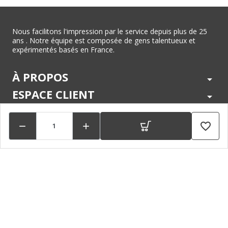
Nous facilitons l'impression par le service depuis plus de 25
ans . Notre équipe est composée de gens talentueux et
expérimentés basés en France.
À PROPOS
arrow_drop_down
ESPACE CLIENT
arrow_drop_down
CENTRE D'AIDE
arrow_drop_down
favorite_border


LÉGAL
arrow_drop_down
MARQUES
arrow_drop_down
PAIEMENTS SÉCURISÉS
arrow_drop_down
SUIVEZ NOUS !
arrow_drop_down