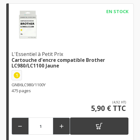
EN STOCK
L'Essentiel à Petit Prix
Cartouche d'encre compatible Brother
LC980/LC1100 Jaune
1
GNB6LC980/1100Y
475 pages
(4,92 HT)
5,90 € TTC

