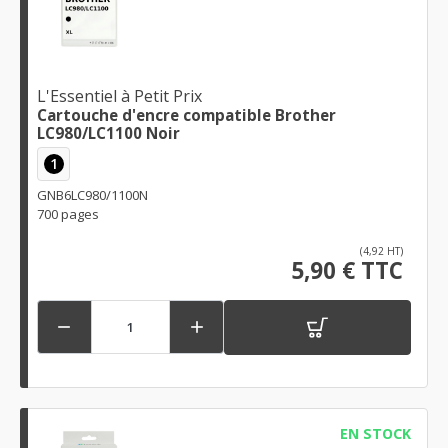
L'Essentiel à Petit Prix
Cartouche d'encre compatible Brother
LC980/LC1100 Noir
1
GNB6LC980/1100N
700 pages
(4,92 HT)
5,90 € TTC


EN STOCK