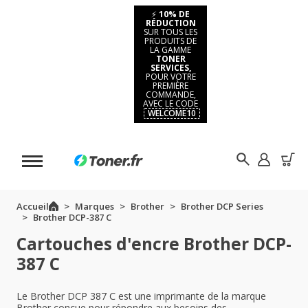
⚡
10% DE
RÉDUCTION
SUR TOUS LES
PRODUITS DE
LA GAMME
TONER
SERVICES,
POUR VOTRE
PREMIÈRE
COMMANDE,
AVEC LE CODE
WELCOME10
Accueil
Marques
Brother
Brother DCP Series
Brother DCP-387 C
Cartouches d'encre Brother DCP-
387 C
Le Brother DCP 387 C est une imprimante de la marque
Brother conçue pour répondre aux besoins des