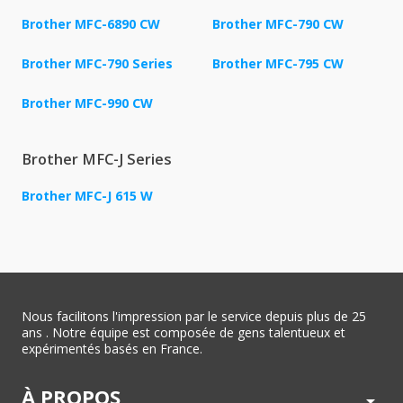
Brother MFC-6890 CW
Brother MFC-790 CW
Brother MFC-790 Series
Brother MFC-795 CW
Brother MFC-990 CW
Brother MFC-J Series
Brother MFC-J 615 W
Nous facilitons l'impression par le service depuis plus de 25
ans . Notre équipe est composée de gens talentueux et
expérimentés basés en France.
À PROPOS
arrow_drop_down