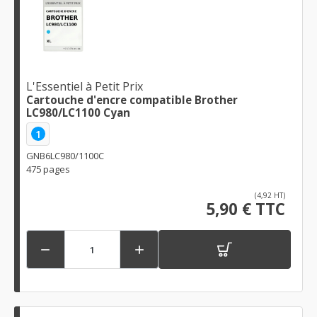
L'Essentiel à Petit Prix
Cartouche d'encre compatible Brother
LC980/LC1100 Cyan
1
GNB6LC980/1100C
475 pages
(4,92 HT)
5,90 € TTC

