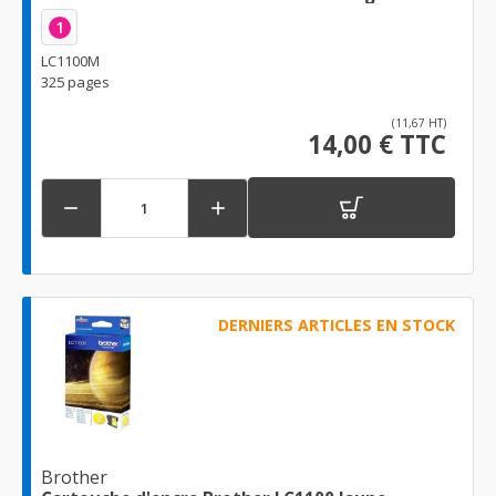
1
LC1100M
325 pages
(11,67 HT)
14,00 € TTC


DERNIERS ARTICLES EN STOCK
Brother