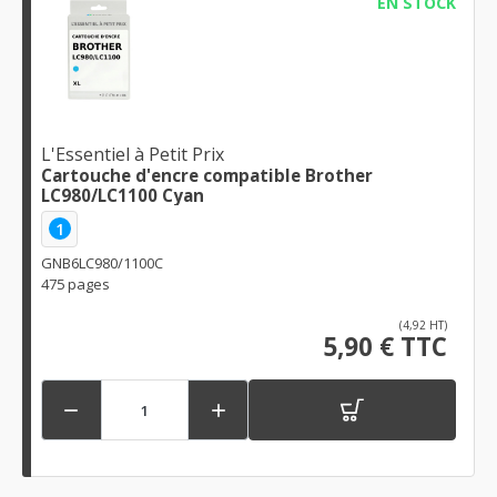
EN STOCK
L'Essentiel à Petit Prix
Cartouche d'encre compatible Brother
LC980/LC1100 Cyan
1
GNB6LC980/1100C
475 pages
(4,92 HT)
5,90 € TTC

