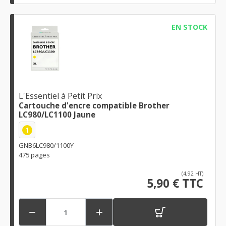
EN STOCK
L'Essentiel à Petit Prix
Cartouche d'encre compatible Brother
LC980/LC1100 Jaune
1
GNB6LC980/1100Y
475 pages
(4,92 HT)
5,90 € TTC

