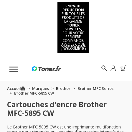
⚡
10% DE
RÉDUCTION
SUR TOUS LES
PRODUITS DE
LA GAMME
TONER
SERVICES,
POUR VOTRE
PREMIÈRE
COMMANDE,
AVEC LE CODE
WELCOME10
Accueil
Marques
Brother
Brother MFC Series
Brother MFC-5895 CW
Cartouches d'encre Brother
MFC-5895 CW
Le Brother MFC 5895 CW est une imprimante multifonction
conçue pour répondre aux besoins d'impression intensifs des