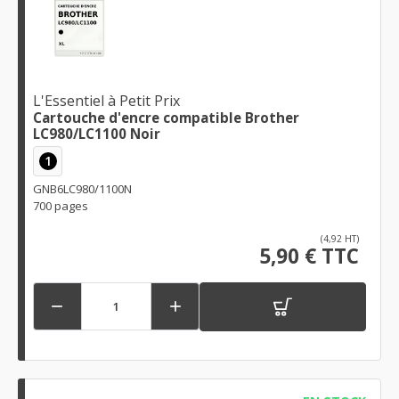
L'Essentiel à Petit Prix
Cartouche d'encre compatible Brother
LC980/LC1100 Noir
1
GNB6LC980/1100N
700 pages
(4,92 HT)
5,90 € TTC

