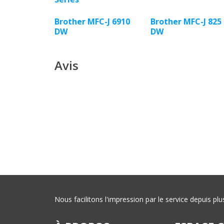
Brother MFC-J 6910
Brother MFC-J 825
DW
DW
Avis
Nous facilitons l'impression par le service depuis 