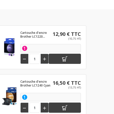
Cartouche d'encre
12,90 € TTC
Brother LC1220
(10,75 HT)
Magenta
1


Cartouche d'encre
16,50 € TTC
Brother LC1240 Cyan
(13,75 HT)
1

