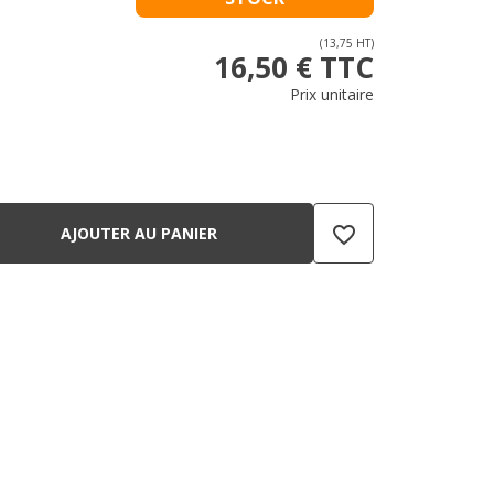
(13,75 HT)
16,50 € TTC
Prix unitaire
favorite_border
AJOUTER AU PANIER