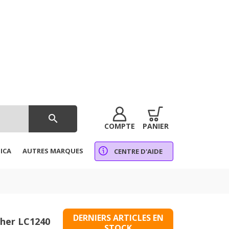
search
COMPTE
PANIER
ICA
AUTRES MARQUES
CENTRE D'AIDE
DERNIERS ARTICLES EN
ther LC1240
STOCK