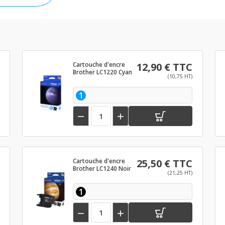
Cartouche d'encre
12,90 € TTC
Brother LC1220 Cyan
(10,75 HT)
1


Cartouche d'encre
25,50 € TTC
Brother LC1240 Noir
(21,25 HT)
1

