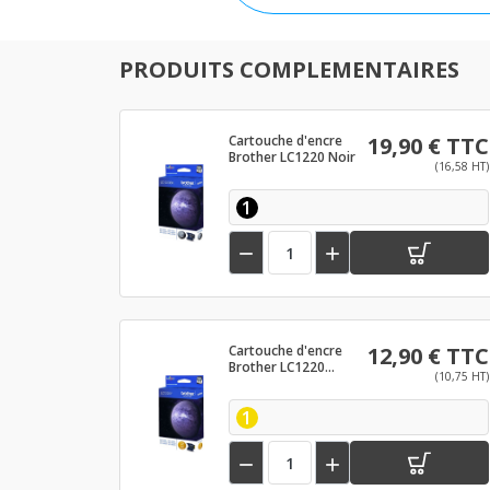
PRODUITS COMPLEMENTAIRES
Cartouche d'encre
19,90 € TTC
Brother LC1220 Noir
(16,58 HT)
1


Cartouche d'encre
12,90 € TTC
Brother LC1220
(10,75 HT)
Jaune
1

