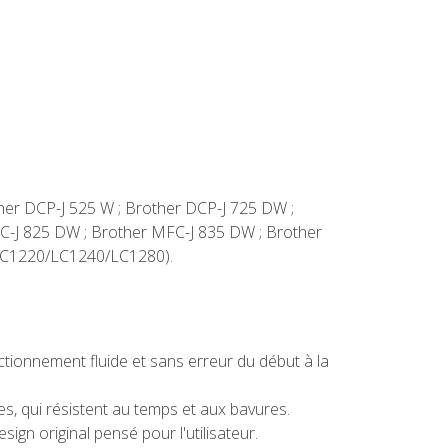
ther DCP-J 525 W ; Brother DCP-J 725 DW ;
C-J 825 DW ; Brother MFC-J 835 DW ; Brother
 LC1220/LC1240/LC1280).
ionnement fluide et sans erreur du début à la
s, qui résistent au temps et aux bavures.
n original pensé pour l'utilisateur.